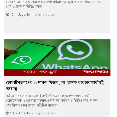
ফোন চার্জে দিয়েও সামাজিক যোগাযোগমাধ্যমে স্ক্রল করেন, ভিডিও দেখেন,
গেম খেলেন বা বিভিন্ন কাজ
13h
-
Jugantor
-
(original version)
হোয়াটসঅ্যাপের ৬ দারুণ ফিচার, যা অনেক ব্যবহারকারীরই
অজানা
বর্তমানে সবচেয়ে জনপ্রিয় ইনস্ট্যান্ট মেসেজিং অ্যাপগুলোর একটি
হোয়াটসঅ্যাপ। শুধু বার্তা আদান-প্রদান নয়, ভয়েস ও ভিডিও কল, ফাইল
শেয়ারিংসহ নানা কাজে প্রতিদিন ব্যবহার
19h
-
Jugantor
-
(original version)