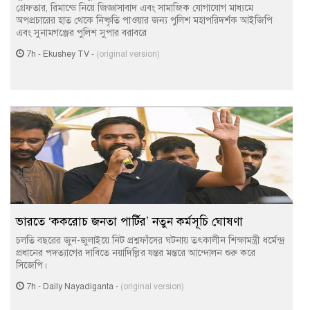
গ্রেফতার, রিমান্ডে নিয়ে জিজ্ঞাসাবাদ এবং সামাজিক যোগাযোগ মাধ্যমে
অপপ্রচারের হাত থেকে নিষ্কৃতি পাওয়ার জন্য পুলিশ মহাপরিদর্শক আইজিপি
এবং সুনামগঞ্জের পুলিশ সুপার বরাবরে
7h
-
Ekushey TV
-
(original version)
ভারতে ‘ককরোচ জনতা পার্টির’ নতুন কর্মসূচি ঘোষণা
চলতি বছরের জুন-জুলাইয়ে নিট প্রশ্নফাঁসের ঘটনায় তৎকালীন শিক্ষামন্ত্রী ধর্মেন্দ্র
প্রধানের পদত্যাগের দাবিতে নয়াদিল্লির যন্তর মন্তরে আন্দোলন শুরু করে
সিজেপি।
7h
-
Daily Nayadiganta
-
(original version)