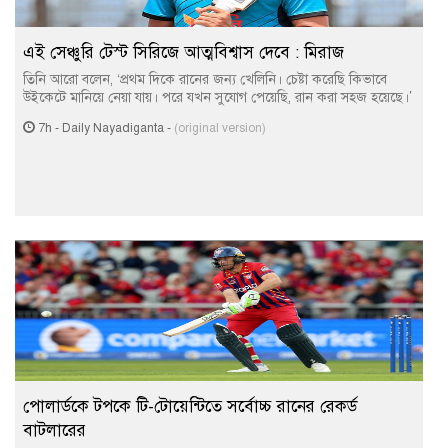
এই সেঞ্চুরি টেস্ট সিরিজে আত্মবিশ্বাস দেবে : মিরাজ
তিনি আরো বলেন, ‘প্রথম দিকে রানের জন্য খেলিনি। চেষ্টা করেছি কিভাবে
উইকেটে মানিয়ে নেয়া যায়। পরে যখন সুযোগ পেয়েছি, রান করা সহজ হয়েছে।’
7h
-
Daily Nayadiganta
-
(original version)
পোলার্ডকে টপকে টি-টোয়েন্টিতে সর্বোচ্চ রানের রেকর্ড
বাটলারের