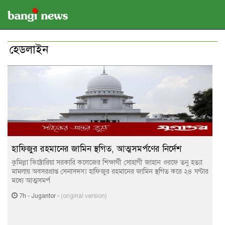
হেডলাইন
হাফিজুর রহমানের জামিন স্থগিত, আত্মসমর্পণের নির্দেশ
কুমিল্লা ভিক্টোরিয়া সরকারি কলেজের শিক্ষার্থী সোহাগী জাহান ওরফে তনু হত্যা
মামলায় অবসরপ্রাপ্ত সেনাসদস্য হাফিজুর রহমানের জামিন স্থগিত করে ২৪ ঘণ্টার
মধ্যে আত্মসমর্প
7h
-
Jugantor
-
(original version)