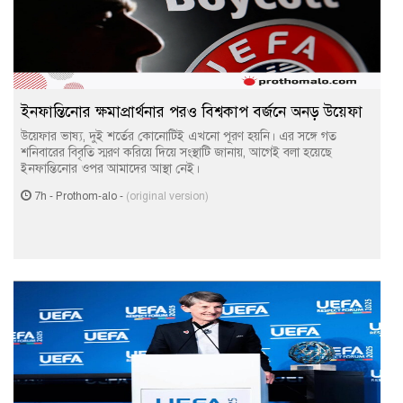
ইনফান্তিনোর ক্ষমাপ্রার্থনার পরও বিশ্বকাপ বর্জনে অনড় উয়েফা
উয়েফার ভাষ্য, দুই শর্তের কোনোটিই এখনো পূরণ হয়নি। এর সঙ্গে গত
শনিবারের বিবৃতি স্মরণ করিয়ে দিয়ে সংস্থাটি জানায়, আগেই বলা হয়েছে
ইনফান্তিনোর ওপর আমাদের আস্থা নেই।
7h
-
Prothom-alo
-
(original version)