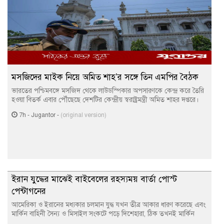
মসজিদের মাইক নিয়ে অমিত শাহ’র সঙ্গে তিন এমপির বৈঠক
ভারতের পশ্চিমবঙ্গে মসজিদ থেকে লাউডস্পিকার অপসারণকে কেন্দ্র করে তৈরি
হওয়া বিতর্ক এবার পৌঁছেছে দেশটির কেন্দ্রীয় স্বরাষ্ট্রমন্ত্রী অমিত শাহর দপ্তরে।
7h
-
Jugantor
-
(original version)
ইরান যুদ্ধের মাঝেই বাইবেলের রহস্যময় বার্তা পোস্ট
পেন্টাগনের
আমেরিকা ও ইরানের মধ্যকার চলমান যুদ্ধ যখন তীব্র আকার ধারণ করেছে এবং
মার্কিন বাহিনী সৈন্য ও মিসাইল সংকটে পড়ে দিশেহারা, ঠিক তখনই মার্কিন