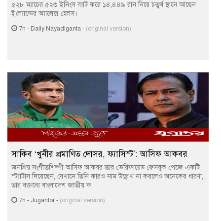
৫২৮ ম্যাচের ৫২৩ ইনিংস ব্যাট করে ১৪,৪৪৯ রান নিয়ে চতুর্থ স্থানে আছেন
ইংল্যান্ডের অ্যালেক্স হেলস।
7h
-
Daily Nayadiganta
-
(original version)
সাকিব ‘খুনীর প্রমাণিত দোসর, ফ্যাসিস্ট’: আসিফ আকবর
জনপ্রিয় সংগীতশিল্পী আসিফ আকবর তার ভেরিফায়েড ফেসবুক পেজে একটি
স্ট্যাটাস দিয়েছেন, যেখানে তিনি কারও নাম উল্লেখ না করলেও অনেকের ধারণা,
তার বক্তব্যে বাংলাদেশ জাতীয় ক
7h
-
Jugantor
-
(original version)