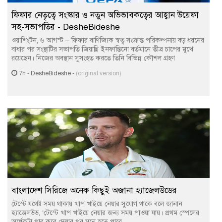
ফিফার নেতৃত্বে সংস্কার ও নতুন অভিভাবকত্বের আহ্বান উয়েফা
সহ-সভাপতির - DesheBideshe
ওয়াশিংটন, ৬ আগস্ট – ফিফার বাণিজ্যিক স্বত্ব সংক্রান্ত পরিকল্পনায় বড় ধরনের
বাধার পর সংস্থাটির সভাপতি জিয়ান্নি ইনফান্তিনো বর্তমানে তীব্র চাপের মুখে
রয়েছেন। নিজের অবস্থান সুসংহত করতে তিনি বিভিন্ন কৌশল গ্রহণ
7h
-
DesheBideshe
-
(original version)
বাংলাদেশ সিরিজে অনেক কিছুই অজানা হ্যাজেলউডের
টেস্টে যথেষ্ট সময় থাকায় খাপ খাইয়ে নেয়ার সুযোগ থাকে বলে জানান
হ্যাজেলউড, ‘টেস্টে খাপ খাইয়ে নেয়ার জন্য সময় পাওয়া যায়। প্রথম স্পেলের
অর্ধেকটা পার করে দেয়ার পর মনে হতে পারে,