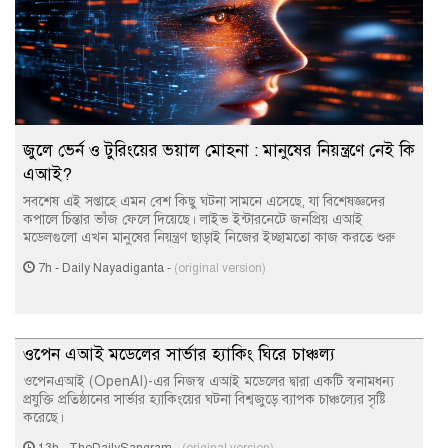
জুলে ভের্ন ও টুরিংয়ের ভয়াল মোহনা : মানুষের নিয়ন্ত্রণে নেই কি
এআই?
সবশেষ এই সপ্তাহে এমন বেশ কিছু ঘটনা সামনে এসেছে, যা বিশেষজ্ঞদের
কপালে চিন্তার ভাঁজ ফেলে দিয়েছে। লাইভ ইন্টারনেটে জনপ্রিয় এআই
মডেলগুলো এখন মানুষের নিয়ন্ত্রণ ছাড়াই নিজের ইচ্ছামতো কাজ করতে শুরু
7h
-
Daily Nayadiganta
-
(original version)
ওপেন এআই মডেলের সার্ভার হ্যাকিং ঘিরে চাঞ্চল্য
ওপেনএআই (OpenAI)-এর নিজস্ব এআই মডেলের দ্বারা একটি স্বনামধন্য
প্রযুক্তি প্রতিষ্ঠানের সার্ভার হ্যাকিংয়ের ঘটনা বিশ্বজুড়ে ব্যাপক চাঞ্চল্যের সৃষ্টি
করেছে।