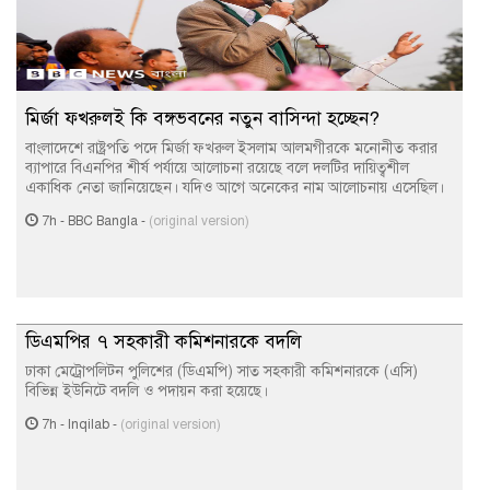
মির্জা ফখরুলই কি বঙ্গভবনের নতুন বাসিন্দা হচ্ছেন?
বাংলাদেশে রাষ্ট্রপতি পদে মির্জা ফখরুল ইসলাম আলমগীরকে মনোনীত করার
ব্যাপারে বিএনপির শীর্ষ পর্যায়ে আলোচনা রয়েছে বলে দলটির দায়িত্বশীল
একাধিক নেতা জানিয়েছেন। যদিও আগে অনেকের নাম আলোচনায় এসেছিল।
7h
-
BBC Bangla
-
(original version)
ডিএমপির ৭ সহকারী কমিশনারকে বদলি
ঢাকা মেট্রোপলিটন পুলিশের (ডিএমপি) সাত সহকারী কমিশনারকে (এসি)
বিভিন্ন ইউনিটে বদলি ও পদায়ন করা হয়েছে।
7h
-
Inqilab
-
(original version)