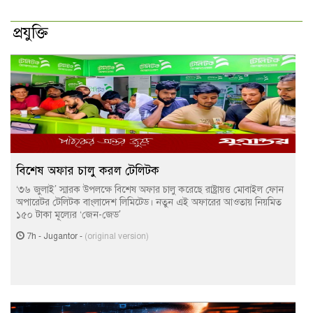
প্রযুক্তি
বিশেষ অফার চালু করল টেলিটক
‘৩৬ জুলাই’ স্মারক উপলক্ষে বিশেষ অফার চালু করেছে রাষ্ট্রায়ত্ত মোবাইল ফোন
অপারেটর টেলিটক বাংলাদেশ লিমিটেড। নতুন এই অফারের আওতায় নিয়মিত
১৫০ টাকা মূল্যের ‘জেন-জেড’
7h
-
Jugantor
-
(original version)