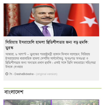
সিরিয়ায় ইসরায়েলি হামলা স্থিতিশীলতার জন্য বড় হুমকি:
তুরস্ক
আঙ্কারা, ৬ আগস্ট – তুরস্কের পররাষ্ট্রমন্ত্রী হাকান ফিদান বলেছেন, সিরিয়ায়
ইসরায়েলের ধারাবাহিক হামলা দেশটির সার্বভৌমত্ব, ভূখণ্ডগত অখণ্ডতা ও
স্থিতিশীলতার জন্য অন্যতম প্রধান হুমকি। একই সঙ্গে তিনি মধ্যপ্রাচ্যে সহিংসতা
উসকে দেওয়ার
7h
-
DesheBideshe
-
(original version)
বাংলাদেশ