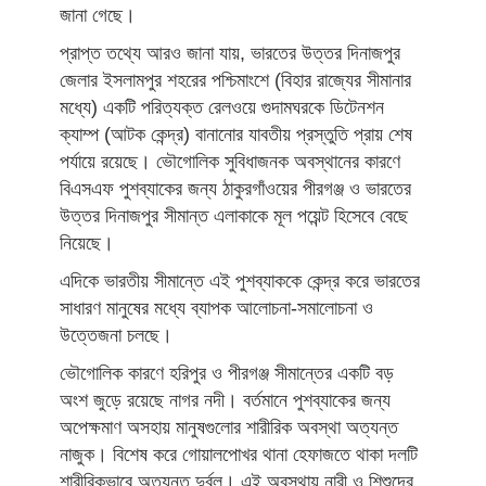
জানা গেছে।
প্রাপ্ত তথ্যে আরও জানা যায়, ভারতের উত্তর দিনাজপুর
জেলার ইসলামপুর শহরের পশ্চিমাংশে (বিহার রাজ্যের সীমানার
মধ্যে) একটি পরিত্যক্ত রেলওয়ে গুদামঘরকে ডিটেনশন
ক্যাম্প (আটক কেন্দ্র) বানানোর যাবতীয় প্রস্তুতি প্রায় শেষ
পর্যায়ে রয়েছে। ভৌগোলিক সুবিধাজনক অবস্থানের কারণে
বিএসএফ পুশব্যাকের জন্য ঠাকুরগাঁওয়ের পীরগঞ্জ ও ভারতের
উত্তর দিনাজপুর সীমান্ত এলাকাকে মূল পয়েন্ট হিসেবে বেছে
নিয়েছে।
​এদিকে ভারতীয় সীমান্তে এই পুশব্যাককে কেন্দ্র করে ভারতের
সাধারণ মানুষের মধ্যে ব্যাপক আলোচনা-সমালোচনা ও
উত্তেজনা চলছে।
ভৌগোলিক কারণে হরিপুর ও পীরগঞ্জ সীমান্তের একটি বড়
অংশ জুড়ে রয়েছে নাগর নদী। বর্তমানে পুশব্যাকের জন্য
অপেক্ষমাণ অসহায় মানুষগুলোর শারীরিক অবস্থা অত্যন্ত
নাজুক। বিশেষ করে গোয়ালপোখর থানা হেফাজতে থাকা দলটি
শারীরিকভাবে অত্যন্ত দুর্বল। এই অবস্থায় নারী ও শিশুদের