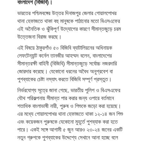
বাংলাদেশ (বিজিবি)।
ভারতের পশ্চিমবঙ্গের উত্তর দিনাজপুর জেলার গোয়ালপোখর
থানা হেফাজতে থাকা বহু মানুষকে পাঠানোর মতো বিএসএফের
এই অনৈতিক ও ঝুঁকিপূর্ণ উদ্যোগের কারণে সীমান্তজুড়ে চরম
উত্তেজনা বিরাজ করছে।
এই বিষয়ে ঠাকুরগাঁও ৫০ বিজিবি ব্যাটালিয়নের অধিনায়ক
লেফটেন্যান্ট কর্নেল তানজীর আহম্মদ বলেন, বাংলাদেশের
সীমান্তরক্ষী বাহিনী (বিজিবি) সীমান্তজুড়ে সর্বোচ্চ নজরদারি
জোরদার করেছে। যেকোনো ধরনের অবৈধ অনুপ্রবেশ বা
পুশব্যাকের চেষ্টা নস্যাৎ করতে বিজিবি সম্পূর্ণ প্রস্তুত।
নির্ভরযোগ্য সূত্রে জানা গেছে, ভারতীয় পুলিশ ও বিএসএফের
যৌথ পরিকল্পনায় সীমান্ত পার করার জন্য ওপারে বর্তমানে
শতাধিক বাংলাভাষী নারী, পুরুষ ও শিশুকে জড়ো করা হয়েছে।
এর মধ্যে গোয়ালপোখর থানা হেফাজতে থাকা ১২-১৪ জন শিশু
এবং কয়েকজন পুরুষকে যেকোনো মুহূর্তে পুশব্যাক করা হতে
পারে। একই সঙ্গে আগামী ৫ জুন আরও ২৩-২৪ জনের একটি
নতুন গ্রুপকে পুশব্যাকের উদ্দেশ্যে সেখানে আনা হচ্ছে বলে