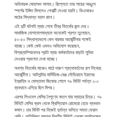
অধিনায়ক মোহাম্মদ সালাহ। রিপ্লেতে তার পায়ের আঙুলে
স্পর্শের ইঙ্গিত মিললেও পেনাল্টি দেওয়া হয়নি। ভিএআরও
মাঠের সিদ্ধান্ত বহাল রাখে।
এই দুটি ঘটনাই ম্যাচ শেষে তীব্র বিতর্কের জন্ম দেয়।
সামাজিক যোগাযোগমাধ্যমে অনেকেই প্রশ্ন তুলেছেন,
৫০-৫০ সিদ্ধান্তগুলো কেন বারবার আর্জেন্টিনার পক্ষেই
যাচ্ছে। কেউ কেউ এমনও অভিযোগ করেছেন,
বিশ্বচ্যাম্পিয়নদের প্রতি ম্যাচ কর্মকর্তাদের বাড়তি সুবিধা
দেওয়ার প্রবণতা দেখা যাচ্ছে।
অবশ্য বিতর্কের মাঝেও মাঠে দারুণ প্রত্যাবর্তনের গল্প লিখেছে
আর্জেন্টিনা। আটলান্টার মার্সিডিজ-বেঞ্জ স্টেডিয়ামে ইয়াসের
ইব্রাহিম ও মোস্তাফা জিকোর গোলে ৭৯ মিনিট পর্যন্ত ২-০
ব্যবধানে এগিয়ে ছিল মিশর।
এরপর লিওনেল মেসির নৈপূণ্যে বদলে যায় ম্যাচের চিত্র। ৭৯
মিনিটে মেসির ক্রস থেকে ক্রিস্তিয়ান রোমেরো হেডে ব্যবধান
কমান। চার মিনিট পর নিজেই দুর্দান্ত ভলিতে সমতা ফেরান
মেসি। অতিরিক্ত সময়ের দ্বিতীয় মিনিটে এনজো ফার্নান্দেজের