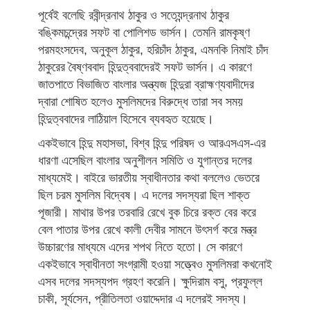
পূর্বেই বলেছি রবীন্দ্রনাথ ঠাকুর ও সত্যেন্দ্রনাথ ঠাকুর
বঙ্কিমচন্দ্রের সফট বা পোলিশড ভার্সন। তেমনি রামকৃষ্ণ
পরমহংসদেব, অনুকূল ঠাকুর, হরিচাঁদ ঠাকুর, এমনকি নিমাই চাঁদ
ঠাকুরের বৈষ্ণববাদ হিন্দুত্ববাদেরই সফট ভার্সন। এ কারণে
জাতপাতে বিভাজিত বাংলার অন্ত্যজ হিন্দুরা ব্রাহ্মণ্যবাদীদের
দ্বারা শোষিত হলেও মুসলিমদের বিরুদ্ধে তারা সব সময়
হিন্দুত্ববাদের লাঠিয়াল হিসেবে ব্যবহৃত হয়েছে।
একইভাবে হিন্দু মহাসভা, বিশ্ব হিন্দু পরিষদ ও আরএসএস-এর
ধারণা এসেছিল বাংলার অনুশীলন সমিতি ও যুগান্তর দলের
মাধ্যমেই। বাইরে ভারতীয় স্বাধীনতার কথা বললেও ভেতরে
ছিল চরম মুসলিম বিদ্বেষ। এ দলের সদস্যরা ছিল শাক্ত
পূজারী। মাথার উপর তরবারি রেখে বুক চিরে রক্ত বের করে
বেল পাতার উপর রেখে কালী দেবীর সামনে উৎসর্গ করে মন্ত্র
উচ্চারণের মাধ্যমে এদের শপথ নিতে হতো। সে কারণে
একইভাবে স্বাধীনতা সংগ্রামী হওয়া সত্ত্বেও মুসলিমরা কখনোই
এসব দলের সদস্যপদ গ্রহণ করেনি। ক্ষুদিরাম বসু, প্রফুল্ল
চাকী, সূর্যসেন, প্রীতিলতা ওয়াদ্দেদার এ দলেরই সদস্য।