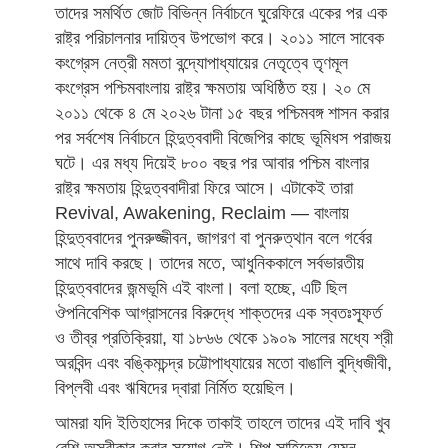
তাদের সমর্থিত জোট বিভিন্ন নির্বাচনে ঘুরেফিরে একের পর এক
রাষ্ট্র পরিচালনার দায়িত্ব উপভোগ করে। ২০১১ সালে সাবেক
কংগ্রেস নেত্রী মমতা বন্দ্যোপাধ্যায়ের নেতৃত্বে তৃণমূল
কংগ্রেস পশ্চিমবাংলায় রাষ্ট্র ক্ষমতায় অধিষ্ঠিত হয়। ২০ মে
২০১১ থেকে ৪ মে ২০২৬ টানা ১৫ বছর পশ্চিমবঙ্গ শাসন করার
পর সর্বশেষ নির্বাচনে হিন্দুত্ববাদী বিজেপির কাছে ভূমিধস পরাজয়
ঘটে। এর মধ্য দিয়েই ৮০০ বছর পর আবার পশ্চিম বাংলার
রাষ্ট্র ক্ষমতায় হিন্দুত্ববাদীরা ফিরে আসে। এটাকেই তারা
Revival, Awakening, Reclaim — বাংলায়
হিন্দুত্ববাদের পুনরুজ্জীবন, জাগরণ বা পুনরুত্থান বলে গর্বের
সাথে দাবি করছে। তাদের মতে, আধুনিককালে সর্বভারতীয়
হিন্দুত্ববাদের জন্মভূমি এই বাংলা। বলা হচ্ছে, এটি ছিল
ঔপনিবেশিক আগ্রাসনের বিরুদ্ধে শাক্তদের এক স্বতঃস্ফূর্ত
ও তীব্র প্রতিক্রিয়া, যা ১৮৬৬ থেকে ১৯০৯ সালের মধ্যে শ্রী
অরবিন্দ এবং বঙ্কিমচন্দ্র চট্টোপাধ্যায়ের মতো বাঙালি বুদ্ধিজীবী,
বিপ্লবী এবং ঋষিদের দ্বারা নির্মিত হয়েছিল।
আমরা যদি ইতিহাসের দিকে তাকাই তাহলে তাদের এই দাবি খুব