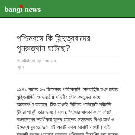
পশ্চিমবঙ্গে কি হিন্দুত্ববাদের
পুনরুত্থান ঘটেছে?
Published by: Inqilab
ago
১৯৭১ সালের ১৬ ডিসেম্বর পাকিস্তানি সেনাবাহিনী যখন ঢাকায়
মুক্তিবাহিনী ও ভারতীয় বাহিনীর যৌথ কমান্ডের কাছে
আত্মসমর্পণ করছেন, ঠিক তখনই দিল্লির পার্লামেন্টে শ্রীমতি
ইন্দিরা গান্ধী তার ভাষণে বলেন, ‘হাজার সালকা বদলা লিয়া’।
বাংলাদেশের স্বাধীনতা যুদ্ধে ভারতের সহায়তার নিগুঢ় অর্থ ও
উদ্দেশ্য বুঝতে হলে এই একটি বাক্য বোঝাই যথেষ্ট। এই
বাক্যটি বুঝতে পারলেই আজকে পশ্চিমবঙ্গে বিজেপির জয় লাভের