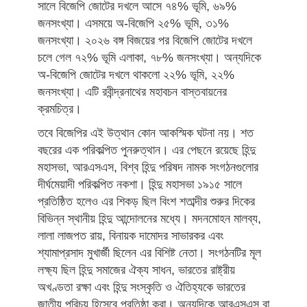
সালে বিজেপি জোটের দখলে আসে ৭৪% ভূমি, ৬৯%
জনসংখ্যা। এসময়ে অ-বিজেপি ২৫% ভূমি, ৩১%
জনসংখ্যা। ২০২৬ বঙ্গ বিজয়ের পর বিজেপি জোটের দখলে
চলে গেল ৭২% ভূমি এলাকা, ৭৮% জনসংখ্যা। অন্যদিকে
অ-বিজেপি জোটের দখলে থাকলো ২২% ভূমি, ২২%
জনসংখ্যা। এটি রবীন্দ্রনাথের মহাবচন বাস্তবায়নের
ক্রমচিত্র।
তবে বিজেপির এই উত্থান কোন আকস্মিক ঘটনা নয়। শত
বছরের এক পরিকল্পিত পুনরুত্থান। এর পেছনে রয়েছে হিন্দু
মহাসভা, আরএসএস, বিশ্ব হিন্দু পরিষদ নামক সংগঠনগুলোর
দীর্ঘমেয়াদী পরিকল্পিত নকশা। হিন্দু মহাসভা ১৯১৫ সালে
প্রতিষ্ঠিত হলেও এর শিকড় ছিল বিংশ শতাব্দীর শুরুর দিকের
বিভিন্ন স্থানীয় হিন্দু আন্দোলনের মধ্যে। মদনমোহন মালব্য,
লালা লাজপত রায়, বিনায়ক দামোদর সাভারকর এবং
শ্যামাপ্রসাদ মুখার্জী ছিলেন এর বিশিষ্ট নেতা। সংগঠনটির মূল
লক্ষ্য ছিল হিন্দু সমাজের ঐক্য সাধন, ভারতের রাষ্ট্রীয়
অখণ্ডতা রক্ষা এবং হিন্দু সংস্কৃতি ও ঐতিহ্যকে ভারতের
জাতীয় পরিচয় হিসেবে প্রতিষ্ঠা করা। অন্যদিকে আরএসএস বা