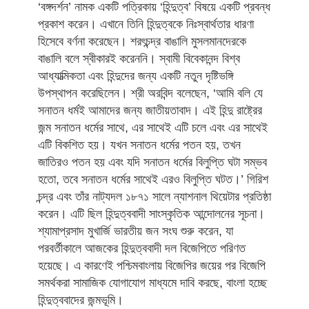
‘বঙ্গদর্শন’ নামক একটি পত্রিকায় ‘হিন্দুত্ব’ বিষয়ে একটি প্রবন্ধ
প্রকাশ করেন। এখানে তিনি হিন্দুত্বকে নিঃস্বার্থতার ধারণা
হিসেবে বর্ণনা করেছেন। শরৎচন্দ্র বাঙালি মুসলমানদেরকে
বাঙালি বলে স্বীকারই করেননি। স্বামী বিবেকানন্দ বিশ্ব
আধ্যাত্মিকতা এবং হিন্দুদের জন্য একটি নতুন দৃষ্টিভঙ্গি
উপস্থাপন করেছিলেন। শ্রী অরবিন্দ বলেছেন, ‘আমি বলি যে
সনাতন ধর্মই আমাদের জন্য জাতীয়তাবাদ। এই হিন্দু রাষ্ট্রের
জন্ম সনাতন ধর্মের সাথে, এর সাথেই এটি চলে এবং এর সাথেই
এটি বিকশিত হয়। যখন সনাতন ধর্মের পতন হয়, তখন
জাতিরও পতন হয় এবং যদি সনাতন ধর্মের বিলুপ্তি ঘটা সম্ভব
হতো, তবে সনাতন ধর্মের সাথেই এরও বিলুপ্তি ঘটত।’ গিরিশ
চন্দ্র এবং তাঁর নাট্যদল ১৮৭১ সালে ন্যাশনাল থিয়েটার প্রতিষ্ঠা
করেন। এটি ছিল হিন্দুত্ববাদী সাংস্কৃতিক আন্দোলনের সূচনা।
শ্যামাপ্রসাদ মুখার্জি ভারতীয় জন সংঘ শুরু করেন, যা
পরবর্তীকালে আজকের হিন্দুত্ববাদী দল বিজেপিতে পরিণত
হয়েছে। এ কারণেই পশ্চিমবাংলায় বিজেপির জয়ের পর বিজেপি
সমর্থকরা সামাজিক যোগাযোগ মাধ্যমে দাবি করছে, বাংলা হচ্ছে
হিন্দুত্ববাদের জন্মভূমি।