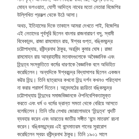
মোহন ভগওয়াত, যোগী আদিত্য নাথের মতো নেতারা বিজেপির
উল্লিখিত প্রকল্প থেকে উঠে আসা।
অথচ, ইতিহাসের দিকে তাকালে আমরা দেখতে পাই, বিজেপির
এই নেতাদের পূর্বসূরি ছিলেন বাংলার রাজনারায়ণ বসু, স্বামী
বিবেকানন্দ, রাজা রামমোহন রায়, ঈশ্বর গুপ্ত, বঙ্কিমচন্দ্র
চট্টোপাধ্যায়, রবীন্দ্রনাথ ঠাকুর, অরবিন্দ কুমার ঘোষ। রাজা
রামমোহন রায় আব্রাহামীয় মতবাদগুলোকে অবৈজ্ঞানিক এবং
হিন্দুত্ব সংস্কৃতিতে কর্মের ধারণাকে বৈজ্ঞানিক বলে অভিহিত
করেছিলেন। অন্যদিকে ঈশ্বরচন্দ্র বিদ্যাসাগর ছিলেন একজন
কট্টর হিন্দু। তিনি ছাত্রদের কখনো হিন্দু দর্শন কখনও পরিত্যাগ
না করার পরামর্শ দিতেন। আনন্দমঠের রচয়িতা বঙ্কিমচন্দ্র
চট্টোপাধ্যায় হিন্দুদের সমাজবিজ্ঞানকে ঔপনিবেশিকতামুক্ত
করতে এবং ধর্ম ও ধর্মের ভ্রান্ত সমতা থেকে বেরিয়ে আসতে
বলেছিলেন। তিনি তাঁর লেখায় জোরালোভাবে ‘হিন্দুত্ব’ শব্দটি
ব্যবহার করেন এবং ভারতের জাতীয় সঙ্গীত ‘বন্দে মাতরম’ রচনা
করেন। বঙ্কিমচন্দ্রের এই বন্দেমাতরম গানের সুরারোপ
করেছিলেন স্বয়ং রবীন্দ্রনাথ ঠাকুর। তিনি ১৯০১ সালে