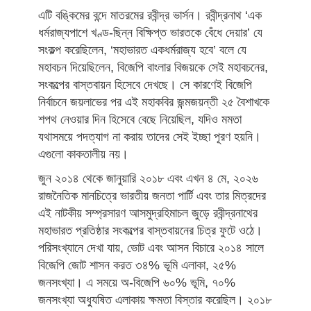
এটি বঙ্কিমের বন্দে মাতরমের রবীন্দ্র ভার্সন। রবীন্দ্রনাথ ‘এক
ধর্মরাজ্যপাশে খণ্ড-ছিন্ন বিক্ষিপ্ত ভারতকে বেঁধে দেয়ার’ যে
সংকল্প করেছিলেন, ‘মহাভারত একধর্মরাজ্য হবে’ বলে যে
মহাবচন দিয়েছিলেন, বিজেপি বাংলার বিজয়কে সেই মহাবচনের,
সংকল্পের বাস্তবায়ন হিসেবে দেখছে। সে কারণেই বিজেপি
নির্বাচনে জয়লাভের পর এই মহাকবির জন্মজয়ন্তী ২৫ বৈশাখকে
শপথ নেওয়ার দিন হিসেবে বেছে নিয়েছিল, যদিও মমতা
যথাসময়ে পদত্যাগ না করায় তাদের সেই ইচ্ছা পূরণ হয়নি।
এগুলো কাকতালীয় নয়।
জুন ২০১৪ থেকে জানুয়ারি ২০১৮ এবং এখন ৪ মে, ২০২৬
রাজনৈতিক মানচিত্রে ভারতীয় জনতা পার্টি এবং তার মিত্রদের
এই নাটকীয় সম্প্রসারণ আসমুদ্রহিমাচল জুড়ে রবীন্দ্রনাথের
মহাভারত প্রতিষ্ঠার সংকল্পের বাস্তবায়নের চিত্র ফুটে ওঠে।
পরিসংখ্যানে দেখা যায়, ভোট এবং আসন বিচারে ২০১৪ সালে
বিজেপি জোট শাসন করত ৩৪% ভূমি এলাকা, ২৫%
জনসংখ্যা। এ সময়ে অ-বিজেপি ৬০% ভূমি, ৭০%
জনসংখ্যা অধ্যুষিত এলাকায় ক্ষমতা বিস্তার করেছিল। ২০১৮