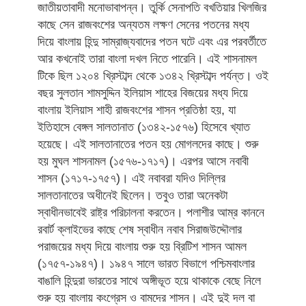
জাতীয়তাবাদী মনোভাবাপন্ন। তুর্কি সেনাপতি বখতিয়ার খিলজির
কাছে সেন রাজবংশের অন্যতম লক্ষণ সেনের পতনের মধ্য
দিয়ে বাংলায় হিন্দু সাম্রাজ্যবাদের পতন ঘটে এবং এর পরবর্তীতে
আর কখনোই তারা বাংলা দখল নিতে পারেনি। এই শাসনামল
টিকে ছিল ১২০৪ খ্রিস্টাব্দ থেকে ১৩৪২ খ্রিস্টাব্দ পর্যন্ত। ওই
বছর সুলতান শামসুদ্দিন ইলিয়াস শাহের বিজয়ের মধ্য দিয়ে
বাংলায় ইলিয়াস শাহী রাজবংশের শাসন প্রতিষ্ঠা হয়, যা
ইতিহাসে বেঙ্গল সালতানাত (১৩৪২-১৫৭৬) হিসেবে খ্যাত
হয়েছে। এই সালতানাতের পতন হয় মোগলদের কাছে। শুরু
হয় মুঘল শাসনামল (১৫৭৬-১৭১৭)। এরপর আসে নবাবী
শাসন (১৭১৭-১৭৫৭)। এই নবাবরা যদিও দিল্লির
সালতানাতের অধীনেই ছিলেন। তবুও তারা অনেকটা
স্বাধীনভাবেই রাষ্ট্র পরিচালনা করতেন। পলাশীর আম্র কাননে
রবার্ট ক্লাইভের কাছে শেষ স্বাধীন নবাব সিরাজউদ্দৌলার
পরাজয়ের মধ্য দিয়ে বাংলায় শুরু হয় ব্রিটিশ শাসন আমল
(১৭৫৭-১৯৪৭)। ১৯৪৭ সালে ভারত বিভাগে পশ্চিমবাংলার
বাঙালি হিন্দুরা ভারতের সাথে অঙ্গীভূত হয়ে থাকাকে বেছে নিলে
শুরু হয় বাংলায় কংগ্রেস ও বামদের শাসন। এই দুই দল বা