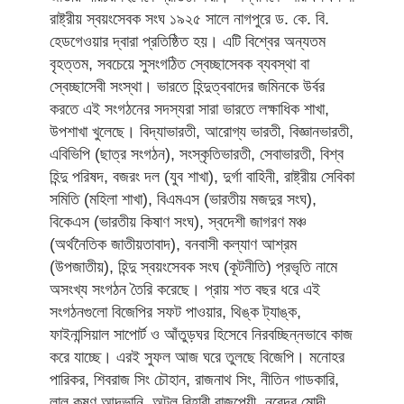
রাষ্ট্রীয় স্বয়ংসেবক সংঘ ১৯২৫ সালে নাগপুরে ড. কে. বি.
হেডগেওয়ার দ্বারা প্রতিষ্ঠিত হয়। এটি বিশ্বের অন্যতম
বৃহত্তম, সবচেয়ে সুসংগঠিত স্বেচ্ছাসেবক ব্যবস্থা বা
স্বেচ্ছাসেবী সংস্থা। ভারতে হিন্দুত্ববাদের জমিনকে উর্বর
করতে এই সংগঠনের সদস্যরা সারা ভারতে লক্ষাধিক শাখা,
উপশাখা খুলেছে। বিদ্যাভারতী, আরোগ্য ভারতী, বিজ্ঞানভারতী,
এবিভিপি (ছাত্র সংগঠন), সংস্কৃতিভারতী, সেবাভারতী, বিশ্ব
হিন্দু পরিষদ, বজরং দল (যুব শাখা), দুর্গা বাহিনী, রাষ্ট্রীয় সেবিকা
সমিতি (মহিলা শাখা), বিএমএস (ভারতীয় মজদুর সংঘ),
বিকেএস (ভারতীয় কিষাণ সংঘ), স্বদেশী জাগরণ মঞ্চ
(অর্থনৈতিক জাতীয়তাবাদ), বনবাসী কল্যাণ আশ্রম
(উপজাতীয়), হিন্দু স্বয়ংসেবক সংঘ (কূটনীতি) প্রভৃতি নামে
অসংখ্য সংগঠন তৈরি করেছে। প্রায় শত বছর ধরে এই
সংগঠনগুলো বিজেপির সফট পাওয়ার, থিঙ্ক ট্যাঙ্ক,
ফাইনান্সিয়াল সাপোর্ট ও আঁতুড়ঘর হিসেবে নিরবচ্ছিন্নভাবে কাজ
করে যাচ্ছে। এরই সুফল আজ ঘরে তুলছে বিজেপি। মনোহর
পারিকর, শিবরাজ সিং চৌহান, রাজনাথ সিং, নীতিন গাডকারি,
লাল কৃষ্ণ আদভানি, অটল বিহারী বাজপেয়ী, নরেন্দ্র মোদী,