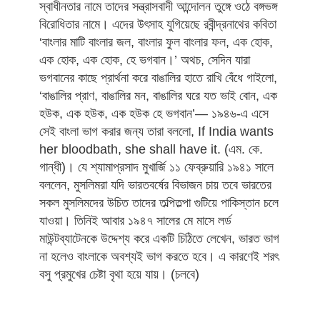
স্বাধীনতার নামে তাদের সন্ত্রাসবাদী আন্দোলন তুঙ্গে ওঠে বঙ্গভঙ্গ
বিরোধিতার নামে। এদের উৎসাহ যুগিয়েছে রবীন্দ্রনাথের কবিতা
‘বাংলার মাটি বাংলার জল, বাংলার ফুল বাংলার ফল, এক হোক,
এক হোক, এক হোক, হে ভগবান।’ অথচ, সেদিন যারা
ভগবানের কাছে প্রার্থনা করে বাঙালির হাতে রাখি বেঁধে গাইলো,
‘বাঙালির প্রাণ, বাঙালির মন, বাঙালির ঘরে যত ভাই বোন, এক
হউক, এক হউক, এক হউক হে ভগবান’— ১৯৪৬-এ এসে
সেই বাংলা ভাগ করার জন্য তারা বললো, If India wants
her bloodbath, she shall have it. (এম. কে.
গান্ধী)। যে শ্যামাপ্রসাদ মুখার্জি ১১ ফেব্রুয়ারি ১৯৪১ সালে
বললেন, মুসলিমরা যদি ভারতবর্ষের বিভাজন চায় তবে ভারতের
সকল মুসলিমদের উচিত তাদের তল্পিতল্পা গুটিয়ে পাকিস্তান চলে
যাওয়া। তিনিই আবার ১৯৪৭ সালের মে মাসে লর্ড
মাউন্টব্যাটেনকে উদ্দেশ্য করে একটি চিঠিতে লেখেন, ভারত ভাগ
না হলেও বাংলাকে অবশ্যই ভাগ করতে হবে। এ কারণেই শরৎ
বসু প্রমুখের চেষ্টা বৃথা হয়ে যায়। (চলবে)