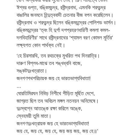
বেশি অস্বীকার করার সুযোগ নেই। শিল্প সাহিত্যে যেমন
ঈশ্বর গুপ্ত, বঙ্কিমচন্দ্র, রবীন্দ্রনাথ, এমনকি শরৎচন্দ্র
বাঙালির জনমনে হিন্দুত্ববাদী চেতনার বীজ বপন করেছিলেন।
রবীন্দ্রনাথ ও শরৎচন্দ্র ছিলেন বঙ্কিমচন্দ্রের পোলিশড ভার্সন।
বঙ্কিমচন্দ্রের ‘ত্বং হি দুর্গা দশপ্রহরণধারিণী কমলা কমল-
দলবিহারিণীর’ সাথে রবীন্দ্রনাথের ‘শ্যামল বরণ কোমল মূর্তির’
লক্ষ্যগত কোন পার্থক্য নেই।
‘হে চিরসারথি, তব রথচক্রে মুখরিত পথ দিনরাত্রি।
দারুণ বিপ্লব-মাঝে তব শঙ্খধ্বনি বাজে,
সঙ্কটদুঃখত্রাতা।
জনগণপথপরিচায়ক জয় হে ভারতভাগ্যবিধাতা!
...
ঘোরতিমিরঘন নিবিড় নিশীথে পীড়িত মূর্ছিত দেশে,
জাগ্রত ছিল তব অবিচল মঙ্গল নতনয়ন অনিমেষে।
দুঃস্বপ্নে আতঙ্কে রক্ষা করিলে অঙ্কে,
স্নেহময়ী তুমি মাতা।
জনগণদুঃখত্রায়ক জয় হে ভারতভাগ্যবিধাতা!
জয় হে, জয় হে, জয় হে, জয় জয় জয়, জয় হে॥’