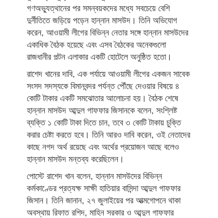
গণঅভ্যুত্থানের পর সমন্বয়কদের মধ্যে সবচেয়ে বেশি
দুর্নীতিতে জড়িয়ে পড়েন হান্নান মাসউদ। তিনি অভিযোগ
করেন, আওয়ামী লীগের বিভিন্ন নেতার সঙ্গে হান্নান মাসউদের
একাধিক বৈঠক হয়েছে এবং এসব বৈঠকের অনেকগুলো
রাজধানীর পল্টন এলাকার একটি হোটেলে অনুষ্ঠিত হতো।
রাশেদ খানের দাবি, এক পর্যায়ে আওয়ামী লীগের একজন সাবেক
সংসদ সদস্যকে বিমানবন্দর পর্যন্ত পৌঁছে দেওয়ার বিষয়ে ৪
কোটি টাকার একটি সমঝোতার আলোচনা হয়। বৈঠক শেষে
হান্নান মাসউদ আব্দুল গাফফার জিসানকে বলেন, সংশ্লিষ্ট
ব্যক্তি ১ কোটি টাকা দিতে চান, তবে ৩ কোটি টাকায় চুক্তি
করার চেষ্টা করতে হবে। তিনি আরও দাবি করেন, ওই নেতাদের
কাছে নগদ অর্থ রয়েছে এবং অর্থের প্রয়োজন আছে বলেও
হান্নান মাসউদ মন্তব্য করেছিলেন।
পোস্টে রাশেদ খান বলেন, হান্নান মাসউদের বিভিন্ন
কর্মকাণ্ডের প্রত্যক্ষ সাক্ষী হাতিয়ার বাসিন্দা আব্দুল গাফফার
জিসান। তিনি জানান, ২৭ জুলাইয়ের পর আত্মগোপনে থাকা
অবস্থায় রিফাত রশিদ, মাহিন সরকার ও আব্দুল গাফফার