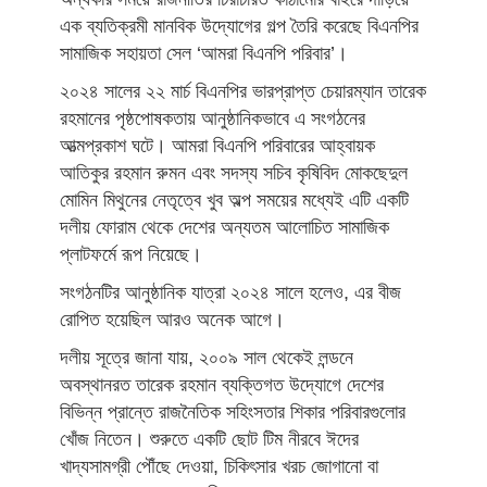
এক ব্যতিক্রমী মানবিক উদ্যোগের গল্প তৈরি করেছে বিএনপির
সামাজিক সহায়তা সেল ‘আমরা বিএনপি পরিবার’।
২০২৪ সালের ২২ মার্চ বিএনপির ভারপ্রাপ্ত চেয়ারম্যান তারেক
রহমানের পৃষ্ঠপোষকতায় আনুষ্ঠানিকভাবে এ সংগঠনের
আত্মপ্রকাশ ঘটে। আমরা বিএনপি পরিবারের আহ্বায়ক
আতিকুর রহমান রুমন এবং সদস্য সচিব কৃষিবিদ মোকছেদুল
মোমিন মিথুনের নেতৃত্বে খুব অল্প সময়ের মধ্যেই এটি একটি
দলীয় ফোরাম থেকে দেশের অন্যতম আলোচিত সামাজিক
প্লাটফর্মে রূপ নিয়েছে।
সংগঠনটির আনুষ্ঠানিক যাত্রা ২০২৪ সালে হলেও, এর বীজ
রোপিত হয়েছিল আরও অনেক আগে।
দলীয় সূত্রে জানা যায়, ২০০৯ সাল থেকেই লন্ডনে
অবস্থানরত তারেক রহমান ব্যক্তিগত উদ্যোগে দেশের
বিভিন্ন প্রান্তে রাজনৈতিক সহিংসতার শিকার পরিবারগুলোর
খোঁজ নিতেন। শুরুতে একটি ছোট টিম নীরবে ঈদের
খাদ্যসামগ্রী পৌঁছে দেওয়া, চিকিৎসার খরচ জোগানো বা