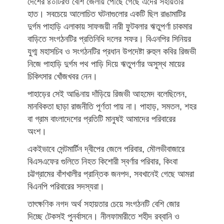
দেশের ৪০টিরও বেশি জেলায় পৌঁছে গেছে এদের সহায়তার
হাত। সবচেয়ে আলোচিত ঘটনাগুলোর একটি ছিল রাঙামাটির
দুর্গম পাহাড়ি এলাকায় সাফজয়ী নারী ফুটবলার ঋতুপর্ণা চাকমার
বাড়িতে সংগঠনটির প্রতিনিধি দলের সফর। বিএনপির সিনিয়র
যুগ্ম মহাসচিব ও সংগঠনটির প্রধান উপদেষ্টা রুহুল কবির রিজভী
নিজে পাহাড়ি দুর্গম পথ পাড়ি দিয়ে ঋতুপর্ণার অসুস্থ মায়ের
চিকিৎসার খোঁজখবর নেন।
পাহাড়ের সেই আঙিনায় দাঁড়িয়ে রিজভী আহমেদ বলেছিলেন,
মানবিকতা ছাড়া রাজনীতি পূর্ণতা পায় না। পাহাড়, সমতল, শহর
বা গ্রাম বাংলাদেশের প্রতিটি মানুষই আমাদের পরিবারের
অংশ।
একইভাবে সেন্টমার্টিন দ্বীপের জেলে পরিবার, মৌলভীবাজারে
বিএসএফের গুলিতে নিহত কিশোরী স্বর্ণার পরিবার, কিংবা
চট্টগ্রামের বাঁশখালীর প্রান্তিক জনপদ, সবখানেই গেছে আমরা
বিএনপি পরিবারের সদস্যরা।
তাৎক্ষণিক নগদ অর্থ সহায়তার চেয়ে সংগঠনটি বেশি জোর
দিচ্ছে টেকসই পুনর্বাসনে। নীলফামারীতে শহীদ রব্বানি ও