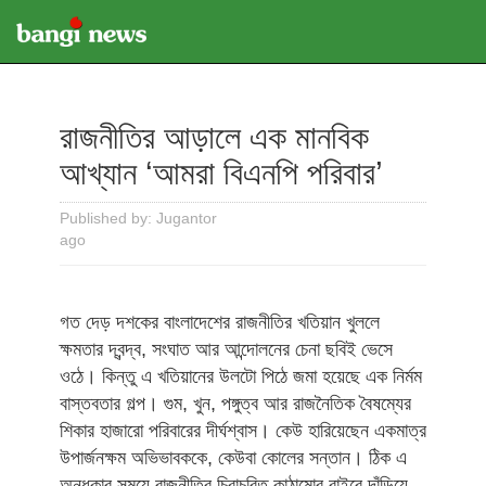
রাজনীতির আড়ালে এক মানবিক
আখ্যান ‘আমরা বিএনপি পরিবার’
Published by: Jugantor
ago
গত দেড় দশকের বাংলাদেশের রাজনীতির খতিয়ান খুললে
ক্ষমতার দ্বন্দ্ব, সংঘাত আর আন্দোলনের চেনা ছবিই ভেসে
ওঠে। কিন্তু এ খতিয়ানের উলটো পিঠে জমা হয়েছে এক নির্মম
বাস্তবতার গল্প। গুম, খুন, পঙ্গুত্ব আর রাজনৈতিক বৈষম্যের
শিকার হাজারো পরিবারের দীর্ঘশ্বাস। কেউ হারিয়েছেন একমাত্র
উপার্জনক্ষম অভিভাবককে, কেউবা কোলের সন্তান। ঠিক এ
অন্ধকার সময়ে রাজনীতির চিরাচরিত কাঠামোর বাইরে দাঁড়িয়ে