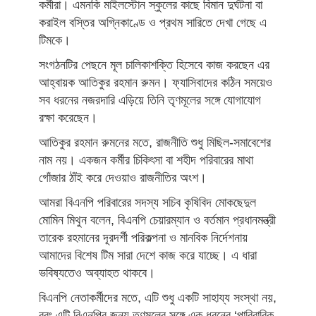
কর্মীরা। এমনকি মাইলস্টোন স্কুলের কাছে বিমান দুর্ঘটনা বা
করাইল বস্তির অগ্নিকাণ্ডে ও প্রথম সারিতে দেখা গেছে এ
টিমকে।
সংগঠনটির পেছনে মূল চালিকাশক্তি হিসেবে কাজ করছেন এর
আহ্বায়ক আতিকুর রহমান রুমন। ফ্যাসিবাদের কঠিন সময়েও
সব ধরনের নজরদারি এড়িয়ে তিনি তৃণমূলের সঙ্গে যোগাযোগ
রক্ষা করেছেন।
আতিকুর রহমান রুমনের মতে, রাজনীতি শুধু মিছিল-সমাবেশের
নাম নয়। একজন কর্মীর চিকিৎসা বা শহীদ পরিবারের মাথা
গোঁজার ঠাঁই করে দেওয়াও রাজনীতির অংশ।
আমরা বিএনপি পরিবারের সদস্য সচিব কৃষিবিদ মোকছেদুল
মোমিন মিথুন বলেন, বিএনপি চেয়ারম্যান ও বর্তমান প্রধানমন্ত্রী
তারেক রহমানের দূরদর্শী পরিকল্পনা ও মানবিক নির্দেশনায়
আমাদের বিশেষ টিম সারা দেশে কাজ করে যাচ্ছে। এ ধারা
ভবিষ্যতেও অব্যাহত থাকবে।
বিএনপি নেতাকর্মীদের মতে, এটি শুধু একটি সাহায্য সংস্থা নয়,
বরং এটি বিএনপির জন্য তৃণমূলের সঙ্গে এক ধরনের ‘পারিবারিক