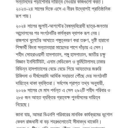
সন্তানদের পড়াশোনার দায়িত্ব নেওয়ার কাজগুলো করত।
২০২৩-২৪ সালের দিকে এসে এ নীরব উদ্যোগই প্রাতিষ্ঠানিক
রূপ পায়।
২০২৪ সালের জুলাই-আগস্টের বৈষম্যবিরোধী ছাত্র-জনতার
আন্দোলনের পর সংগঠনটির কার্যক্রম ব্যাপক রূপ নেয়।
রাজপথে বুলেটের আঘাতে পঙ্গুত্ববরণ করা তরুণ, দৃষ্টি হারানো
শিক্ষার্থী কিংবা সন্তানহারা মায়েদের পাশে দাঁড়ায় এ সেল।
শহীদ সোহরাওয়ার্দী হাসপাতাল, পঙ্গু হাসপাতাল, জাতীয় চক্ষু
বিজ্ঞান ইনস্টিটিউট, এনাম মেডিকেল ও কুর্মিটোলাসহ ঢাকার
বিভিন্ন হাসপাতালের বেডে বেডে গিয়ে আহতদের জরুরি
চিকিৎসা ও দীর্ঘমেয়াদি আর্থিক সহায়তা পৌঁছে দেয় সংগঠনটি
দায়িত্বে থাকা ব্যক্তিরা। সর্বশেষ প্রাপ্ত তথ্য অনুযায়ী,
২০২৬ সালের মে মাস পর্যন্ত এ সেল ২৯২টি শহীদ পরিবার ও
২৮৫ জন আহত ব্যক্তির প্রত্যক্ষ পুনর্বাসনের দায়িত্ব
নিয়েছে।
জানা যায়, আমরা বিএনপি পরিবারের মানবিক কার্যক্রমের ভূগোল
কেবল রাজধানী বা বড় শহরগুলোতেই সীমাবদ্ধ থাকেনি।