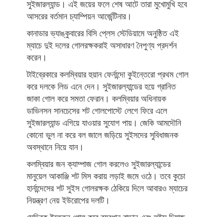
সুইজারল্যান্ড। এই জয়ের ফলে শেষ আটে তারা মুখোমুখি হবে
আসরের বর্তমান চ্যাম্পিয়ন আর্জেন্টিনার।
কানাডার ভ্যাঙ্কুবারের বিসি প্লেস স্টেডিয়ামে অনুষ্ঠিত এই
ম্যাচে দুই দলের গোলরক্ষকরাই অসাধারণ নৈপুণ্য প্রদর্শন
করেন।
টাইব্রেকারে কলম্বিয়ার হুয়ান ফের্নান্দো কুইন্তেরো প্রথম গোল
করে দলকে লিড এনে দেন। সুইজারল্যান্ডের হয়ে গ্রানিত
জাকা গোল করে সমতা ফেরান। কলম্বিয়ার অধিনায়ক
ডাভিনসন সানচেসের শট গোলপোস্টে লেগে ফিরে এলে
সুইজারল্যান্ড এগিয়ে যাওয়ার সুযোগ পায়। জেকি আমদৌনি
কোনো ভুল না করে বল জালে জড়িয়ে সুইসদের সুবিধাজনক
অবস্থানে নিয়ে যান।
কলম্বিয়ার জন ক্যাম্পাজ গোল করলেও সুইজারল্যান্ডের
মানুয়েল আকাঞ্জি শট মিস করায় লড়াই জমে ওঠে। তবে কুচো
হার্নান্দেসের শট সুইস গোলরক্ষক ঠেকিয়ে দিলে আবারও ম্যাচের
নিয়ন্ত্রণ নেয় ইউরোপের দলটি।