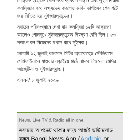
সেড্রিক ইত্তেন গোল করে ব্যবধান বাড়ান এবং লুইস দিয়াজ
কলম্বিয়ার হয়ে লক্ষ্যভেদ করলেও রুবিন ভার্গাসের শেষ শটে
জয় নিশ্চিত হয় সুইজারল্যান্ডের।
ম্যাচের পরিসংখ্যানে দেখা যায় কলম্বিয়া ১৫টি আক্রমণ
করলেও গোলমুখে সুইজারল্যান্ডের নিয়ন্ত্রণ বেশি ছিল। ৫৩
শতাংশ বল নিজেদের দখলে রাখে সুইসরা।
আগামী ১২ জুলাই কানসাস সিটির অ্যারোহেড স্টেডিয়ামে
সেমিফাইনালে যাওয়ার লড়াইয়ে মাঠে নামবে লিওনেল মেসির
আর্জেন্টিনা ও সুইজারল্যান্ড।
এনএন/ ৮ জুলাই ২০২৬
News, Live TV & Radio all in one
সবসময় আপডেট থাকার জন্য আজই ডাউনলোড
করুন Bangi News App (
Android
or