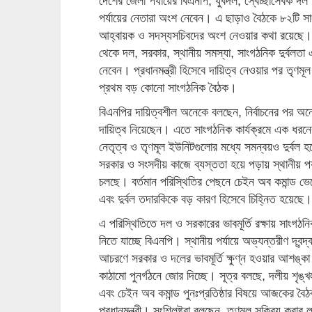
দেশের জেলা পর্যায়ের বিএনপি, যুবদল, স্বেচ্ছাসেবক দ
পর্যায়ের নেতারা অংশ নেবেন। এ ছাড়াও বৈঠকে ৮২টি স
আহ্বায়ক ও সদস্যসচিবদের অংশ নেওয়ার কথা রয়েছে। 
থেকে দল, সরকার, স্থানীয় সমস্যা, সাংগঠনিক দুর্বলতা 
নেবেন। প্রধানমন্ত্রী হিসেবে দায়িত্ব নেওয়ার পর তৃণমূ
প্রথম বড় কোনো সাংগঠনিক বৈঠক।
বিএনপির দায়িত্বশীল অনেকে বলছেন, নির্বাচনের পর অনেক 
দায়িত্ব নিয়েছেন। এতে সাংগঠনিক কার্যক্রমে এক ধরনের 
নেতৃত্ব ও তৃণমূল ইউনিটগুলোর মধ্যে সমন্বয়ও দুর্বল 
সরকার ও সংসদীয় কাজে ব্যস্ততা হয়ে পড়ায় স্থানীয় পর্য
চলছে। বর্তমান পরিস্থিতির পেছনে চেইন অব কমান্ড ভে
এবং দুর্বল তদারকিকে বড় কারণ হিসেবে চিহ্নিত হয়েছে।
এ পরিস্থিতিতে দল ও সরকারের ভাবমূর্তি রক্ষায় সাংগ
নিতে যাচ্ছে বিএনপি। স্থানীয় পর্যায়ে অভ্যন্তরীণ দ্বন্দ
আচরণে সরকার ও দলের ভাবমূর্তি ক্ষুণ্ন হওয়ার আশঙ্কা
কাঠামো পুনর্গঠনে জোর দিচ্ছে। সূত্র বলছে, দলীয় শৃঙ্খল
এবং চেইন অব কমান্ড পুনঃপ্রতিষ্ঠার বিষয়ে আজকের বৈঠক
প্রধানমন্ত্রী। সংশ্লিষ্টরা বলছেন, তৃণমূল সক্রিয় করার