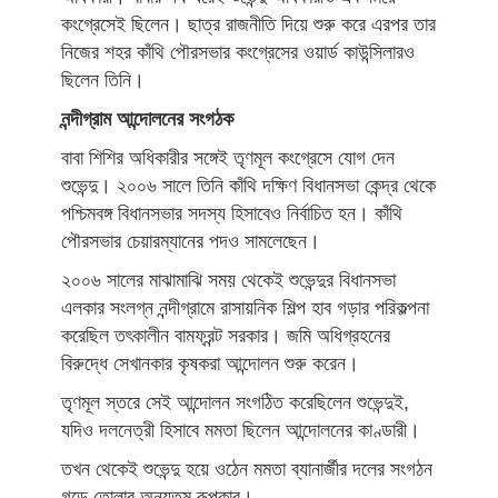
কংগ্রেসেই ছিলেন। ছাত্র রাজনীতি দিয়ে শুরু করে এরপর তার
নিজের শহর কাঁথি পৌরসভার কংগ্রেসের ওয়ার্ড কাউন্সিলারও
ছিলেন তিনি।
নন্দীগ্রাম আন্দোলনের সংগঠক
বাবা শিশির অধিকারীর সঙ্গেই তৃণমূল কংগ্রেসে যোগ দেন
শুভেন্দু। ২০০৬ সালে তিনি কাঁথি দক্ষিণ বিধানসভা কেন্দ্র থেকে
পশ্চিমবঙ্গ বিধানসভার সদস্য হিসাবেও নির্বাচিত হন। কাঁথি
পৌরসভার চেয়ারম্যানের পদও সামলেছেন।
২০০৬ সালের মাঝামাঝি সময় থেকেই শুভেন্দুর বিধানসভা
এলকার সংলগ্ন নন্দীগ্রামে রাসায়নিক শিল্প হাব গড়ার পরিকল্পনা
করেছিল তৎকালীন বামফ্রন্ট সরকার। জমি অধিগ্রহনের
বিরুদ্ধে সেখানকার কৃষকরা আন্দোলন শুরু করেন।
তৃণমূল স্তরে সেই আন্দোলন সংগঠিত করেছিলেন শুভেন্দুই,
যদিও দলনেত্রী হিসাবে মমতা ছিলেন আন্দোলনের কাণ্ডারী।
তখন থেকেই শুভেন্দু হয়ে ওঠেন মমতা ব্যানার্জীর দলের সংগঠন
গড়ে তোলার অন্যতম রূপকার।