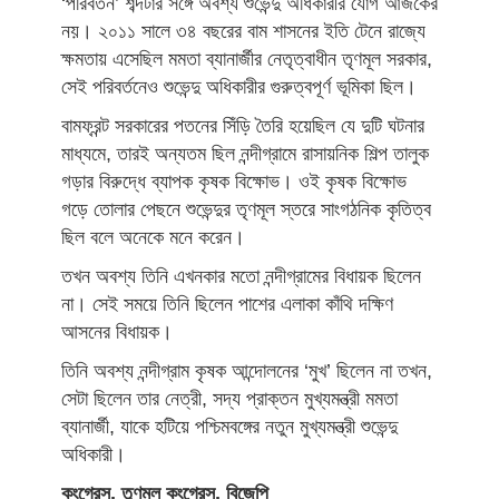
‘পরিবর্তন’ শব্দটার সঙ্গে অবশ্য শুভেন্দু অধিকারীর যোগ আজকের
নয়। ২০১১ সালে ৩৪ বছরের বাম শাসনের ইতি টেনে রাজ্যে
ক্ষমতায় এসেছিল মমতা ব্যানার্জীর নেতৃত্বাধীন তৃণমূল সরকার,
সেই পরিবর্তনেও শুভেন্দু অধিকারীর গুরুত্বপূর্ণ ভূমিকা ছিল।
বামফ্রন্ট সরকারের পতনের সিঁড়ি তৈরি হয়েছিল যে দুটি ঘটনার
মাধ্যমে, তারই অন্যতম ছিল নন্দীগ্রামে রাসায়নিক শিল্প তালুক
গড়ার বিরুদ্ধে ব্যাপক কৃষক বিক্ষোভ। ওই কৃষক বিক্ষোভ
গড়ে তোলার পেছনে শুভেন্দুর তৃণমূল স্তরে সাংগঠনিক কৃতিত্ব
ছিল বলে অনেকে মনে করেন।
তখন অবশ্য তিনি এখনকার মতো নন্দীগ্রামের বিধায়ক ছিলেন
না। সেই সময়ে তিনি ছিলেন পাশের এলাকা কাঁথি দক্ষিণ
আসনের বিধায়ক।
তিনি অবশ্য নন্দীগ্রাম কৃষক আন্দোলনের ‘মুখ’ ছিলেন না তখন,
সেটা ছিলেন তার নেত্রী, সদ্য প্রাক্তন মুখ্যমন্ত্রী মমতা
ব্যানার্জী, যাকে হটিয়ে পশ্চিমবঙ্গের নতুন মুখ্যমন্ত্রী শুভেন্দু
অধিকারী।
কংগ্রেস, তৃণমূল কংগ্রেস, বিজেপি