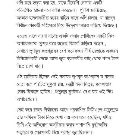
গুলি করে হত্যা করা হয়, যাকে বিজেপি নেতারা একটি
পরিকল্পিত হামলা বলে বর্ণনা করেছেন। পুলিশ জানিয়েছে,
অজ্ঞাত হামলাকারীরা রথের বাড়ির কাছে গুলি চালায়, যা রাজ্যে
নির্বাচন-পরবর্তী সহিংসতা নিয়ে উদ্বেগ আরও বাড়িয়ে দিয়েছে।
২০১৬ সালে নারদা নামের একটি সংবাদ পোর্টালের একটি স্টিং
অপারেশনকে কেন্দ্র করে শুভেন্দু বিতর্কে জড়িয়ে পড়েন ,
যেখানে তৃণমূল কংগ্রেসের বেশ কয়েকজন শীর্ষ নেতাকে একজন
বিনিয়োগকারী সেজে আসা ভুয়া ব্যবসায়ীর কাছ থেকে নগদ টাকা
নিতে দেখা যায়।
ওই তালিকায় ছিলেন সেই সময়ের তৃণমূল কংগ্রেসে দু নম্বর
নেতা বলে পরিচিত মুকুলা রায়, মন্ত্রী মদন মিত্র, কলকাতার
মেয়র ফিরহাদ হাকিম। শুভেন্দুর ফুটেজও দেখা যায় ওই স্টিং
অপারেশনে।
সেই বছর রাজ্য নির্বাচনের আগে প্রকাশিত ভিডিওতে শুভেন্দুকে
তার অফিসে টাকা নিতে দেখা যায় বলে মনে হয়েছিল, যদিও
তিনি এই অভিযোগ অস্বীকার করার পাশাপাশি ফুটেজটির
সত্যতা ও প্রেক্ষাপট নিয়ে প্রশ্ন তুলেছিলেন।