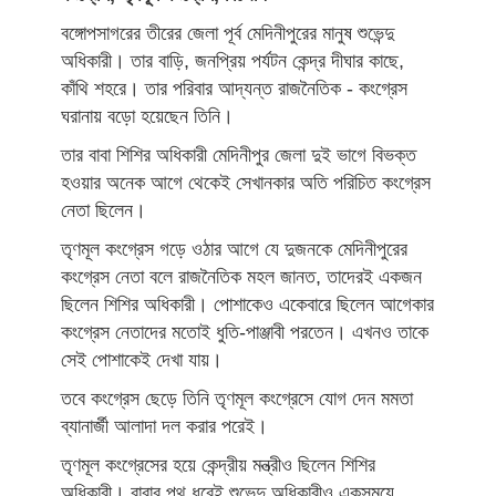
বঙ্গোপসাগরের তীরের জেলা পূর্ব মেদিনীপুরের মানুষ শুভেন্দু
অধিকারী। তার বাড়ি, জনপ্রিয় পর্যটন কেন্দ্র দীঘার কাছে,
কাঁথি শহরে। তার পরিবার আদ্যন্ত রাজনৈতিক - কংগ্রেস
ঘরানায় বড়ো হয়েছেন তিনি।
তার বাবা শিশির অধিকারী মেদিনীপুর জেলা দুই ভাগে বিভক্ত
হওয়ার অনেক আগে থেকেই সেখানকার অতি পরিচিত কংগ্রেস
নেতা ছিলেন।
তৃণমূল কংগ্রেস গড়ে ওঠার আগে যে দুজনকে মেদিনীপুরের
কংগ্রেস নেতা বলে রাজনৈতিক মহল জানত, তাদেরই একজন
ছিলেন শিশির অধিকারী। পোশাকেও একেবারে ছিলেন আগেকার
কংগ্রেস নেতাদের মতোই ধুতি-পাঞ্জাবী পরতেন। এখনও তাকে
সেই পোশাকেই দেখা যায়।
তবে কংগ্রেস ছেড়ে তিনি তৃণমূল কংগ্রেসে যোগ দেন মমতা
ব্যানার্জী আলাদা দল করার পরেই।
তৃণমূল কংগ্রেসের হয়ে কেন্দ্রীয় মন্ত্রীও ছিলেন শিশির
অধিকারী। বাবার পথ ধরেই শুভেন্দু অধিকারীও একসময়ে