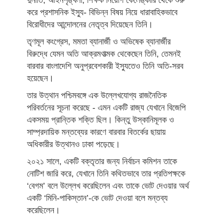
দুর্নীতি, আইনশৃঙ্খলা, শিক্ষক নিয়োগ কেলেঙ্কারি থেকে শুরু
করে প্রশাসনিক ইস্যু- বিভিন্ন বিষয় নিয়ে ধারাবাহিকভাবে
বিরোধীদের আন্দোলনের নেতৃত্ব দিয়েছেন তিনি।
তৃণমূল কংগ্রেস, মমতা ব্যানার্জী ও অভিষেক ব্যানার্জীর
বিরুদ্ধে যেমন অতি আক্রমণাত্মক থেকেছেন তিনি, তেমনই
বারবার বাংলাদেশি অনুপ্রবেশকারী ইস্যুতেও তিনি অতি-সরব
হয়েছেন।
তার উত্থান পশ্চিমবঙ্গে এক উল্লেখযোগ্য রাজনৈতিক
পরিবর্তনের সূচনা করেছে - এমন একটি রাজ্য যেখানে বিজেপি
একসময় প্রান্তিক শক্তি ছিল। কিন্তু উস্কানিমূলক ও
সাম্প্রদায়িক মন্তব্যের কারণে বারবার বিতর্কের ছায়ায়
অধিকারীর উত্থানও ঢাকা পড়েছে।
২০২১ সালে, একটি বক্তৃতার জন্য নির্বাচন কমিশন তাকে
নোটিশ জারি করে, যেখানে তিনি কথিতভাবে তার প্রতিপক্ষকে
‘বেগম’ বলে উল্লেখ করেছিলেন এবং তাকে ভোট দেওয়ার অর্থ
একটি ‘মিনি-পাকিস্তান’-কে ভোট দেওয়া বলে মন্তব্য
করেছিলেন।