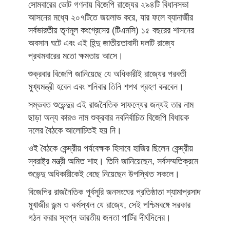
সোমবারের ভোট গণনায় বিজেপি রাজ্যের ২৯৪টি বিধানসভা
আসনের মধ্যে ২০৭টিতে জয়লাভ করে, যার ফলে ব্যানার্জীর
সর্বভারতীয় তৃণমূল কংগ্রেসের (টিএমসি) ১৫ বছরের শাসনের
অবসান ঘটে এবং এই হিন্দু জাতীয়তাবাদী দলটি রাজ্যে
প্রথমবারের মতো ক্ষমতায় আসে।
শুক্রবার বিজেপি জানিয়েছে যে অধিকারীই রাজ্যের পরবর্তী
মুখ্যমন্ত্রী হবেন এবং শনিবার তিনি শপথ গ্রহণ করবেন।
সম্ভবত শুভেন্দুর এই রাজনৈতিক সাফল্যের জন্যই তার নাম
ছাড়া অন্য কারও নাম শুক্রবার নবনির্বাচিত বিজেপি বিধায়ক
দলের বৈঠকে আলোচিতই হয় নি।
ওই বৈঠকে কেন্দ্রীয় পর্যবেক্ষক হিসাবে হাজির ছিলেন কেন্দ্রীয়
স্বরাষ্ট্র মন্ত্রী অমিত শাহ। তিনি জানিয়েছেন, সর্বসম্মতিক্রমে
শুভেন্দু অধিকারীকেই বেছে নিয়েছেন উপস্থিত সকলে।
বিজেপির রাজনৈতিক পূর্বসূরি জনসংঘের প্রতিষ্ঠাতা শ্যামাপ্রসাদ
মুখার্জীর জন্ম ও কর্মস্থল যে রাজ্যে, সেই পশ্চিমবঙ্গে সরকার
গঠন করার স্বপ্ন ভারতীয় জনতা পার্টির দীর্ঘদিনের।