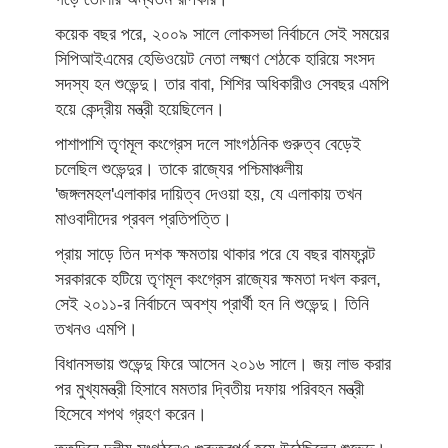
কয়েক বছর পরে, ২০০৯ সালে লোকসভা নির্বাচনে সেই সময়ের
সিপিআইএমের হেভিওয়েট নেতা লক্ষ্মণ শেঠকে হারিয়ে সংসদ
সদস্য হন শুভেন্দু। তার বাবা, শিশির অধিকারীও সেবছর এমপি
হয়ে কেন্দ্রীয় মন্ত্রী হয়েছিলেন।
পাশাপাশি তৃণমূল কংগ্রেস দলে সাংগঠনিক গুরুত্ব বেড়েই
চলেছিল শুভেন্দুর। তাকে রাজ্যের পশ্চিমাঞ্চলীয়
'জঙ্গলমহল'এলাকার দায়িত্ব দেওয়া হয়, যে এলাকায় তখন
মাওবাদীদের প্রবল প্রতিপত্তি।
প্রায় সাড়ে তিন দশক ক্ষমতায় থাকার পরে যে বছর বামফ্রন্ট
সরকারকে হটিয়ে তৃণমূল কংগ্রেস রাজ্যের ক্ষমতা দখল করল,
সেই ২০১১-র নির্বাচনে অবশ্য প্রার্থী হন নি শুভেন্দু। তিনি
তখনও এমপি।
বিধানসভায় শুভেন্দু ফিরে আসেন ২০১৬ সালে। জয় লাভ করার
পর মুখ্যমন্ত্রী হিসাবে মমতার দ্বিতীয় দফায় পরিবহন মন্ত্রী
হিসেবে শপথ গ্রহণ করেন।