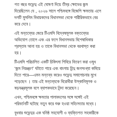
গত বছর শুভেন্দু এই ঘোষণা দিয়ে তীব্র ক্ষোভের জন্ম
দিয়েছিলেন যে , ২০২৬ সালে পশ্চিমবঙ্গে বিজেপি ক্ষমতায় এলে
দলটি মুসলিম বিধায়কদের বিধানসভা থেকে শারীরিকভাবে বের
করে দেবে।
এই মন্তব্যের জেরে টিএমসি বিদ্বেষমূলক বক্তব্যের
অভিযোগ তোলে এবং এর ফলে বিধানসভায় বিশেষাধিকার
প্রস্তাব আনা হয় ও তাকে বিধানসভা থেকে বরখাস্ত করা
হয়।
টিএমসি পরিচালিত একটি চিকিৎসা শিবিরে বিতরণ করা ওষুধ
‘জন্ম নিয়ন্ত্রণ’ ঘটাতে পারে এবং বাংলায় হিন্দু জনসংখ্যা কমিয়ে
দিতে পারে—এমন মন্তব্য করেও শুভেন্দু সমালোচনার মুখে
পড়েছেন । তার এই মন্তব্যকে বিরোধীরা উস্কানিমূলক ও
ষড়যন্ত্রমূলক বলে ব্যাপকভাবে নিন্দা করেছেন।
এখন, পশ্চিমবঙ্গে ক্ষমতার পালাবদলের সঙ্গে সঙ্গেই এই
পরিবর্তনটি ঘটেছে নতুন করে শুরু হওয়া সহিংসতার মধ্যে।
বুধবার শুভেন্দুর এক ঘনিষ্ঠ সহযোগী ও ব্যক্তিগত সহকারীকে