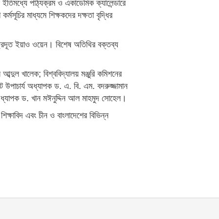
ার ইতিমধ্যে পাঠ্যক্রম ও একাডেমিক ক্যালেন্ডারে
কর্মসূচির মাধ্যমে শিক্ষকদের দক্ষতা বৃদ্ধির
াষ্ট্রদূত ইয়াও ওয়েন। বিশেষ অতিথির বক্তব্য
আব্দুল খালেক; বিশ্ববিদ্যালয় মঞ্জুরি কমিশনের
 উপাচার্য অধ্যাপক ড. এ. বি. এম. বদরুজ্জামান
অধ্যাপক ড. খান মঈনুদ্দিন আল মাহমুদ সোহেল।
ষ্ট শিক্ষাবিদ এবং চীন ও বাংলাদেশের বিভিন্ন