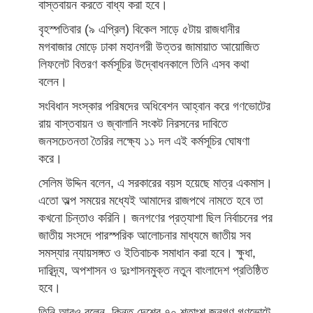
বাস্তবায়ন করতে বাধ্য করা হবে।
বৃহস্পতিবার (৯ এপ্রিল) বিকেল সাড়ে ৫টায় রাজধানীর
মগবাজার মোড়ে ঢাকা মহানগরী উত্তর জামায়াত আয়োজিত
লিফলেট বিতরণ কর্মসূচির উদ্বোধনকালে তিনি এসব কথা
বলেন।
সংবিধান সংস্কার পরিষদের অধিবেশন আহ্বান করে গণভোটের
রায় বাস্তবায়ন ও জ্বালানি সংকট নিরসনের দাবিতে
জনসচেতনতা তৈরির লক্ষ্যে ১১ দল এই কর্মসূচির ঘোষণা
করে।
সেলিম উদ্দিন বলেন, এ সরকারের বয়স হয়েছে মাত্র একমাস।
এতো অল্প সময়ের মধ্যেই আমাদের রাজপথে নামতে হবে তা
কখনো চিন্তাও করিনি। জনগণের প্রত্যাশা ছিল নির্বাচনের পর
জাতীয় সংসদে পারস্পরিক আলোচনার মাধ্যমে জাতীয় সব
সমস্যার ন্যায়সঙ্গত ও ইতিবাচক সমাধান করা হবে। ক্ষুধা,
দারিদ্র্য, অপশাসন ও দুঃশাসনমুক্ত নতুন বাংলাদেশ প্রতিষ্ঠিত
হবে।
তিনি আরও বলেন, কিন্তু দেশের ৭০ শতাংশ জনগণ গণভোটে