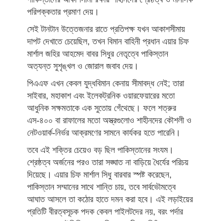
পরিপক্কতার প্রমাণ দেয়।
সেই টানটান উত্তেজনার রাতে প্রতিপক্ষ যখন আকাশসীমায়
দাপট দেখাতে চেয়েছিল, তখন বিমান বাহিনী প্রধান এয়ার চিফ
মার্শাল জহির আহমেদ বাবর সিধুর নেতৃত্বে পাকিস্তান
অত্যন্ত সুশৃঙ্খল ও জোরাল জবাব দেয়।
পিএএফ এখন কেবল যুদ্ধবিমান কেনায় সীমাবদ্ধ নেই; তারা
সাইবার, মহাকাশ এবং ইলেকট্রনিক ওয়ারফেয়ারের মতো
আধুনিক সক্ষমতাকে এক সুতোয় গেঁথেছে। ফলে শত্রুর
এস-৪০০ বা রাফালের মতো অস্ত্রগুলোও শাহীনদের কৌশলী ও
নেটওয়ার্ক-নির্ভর আক্রমণের সামনে কার্যকর হতে পারেনি।
তবে এই শক্তির চেয়েও বড় ছিল পাকিস্তানের সংযম।
শ্রেষ্ঠত্ব অর্জনের পরও তারা সঙ্ঘাত না বাড়িয়ে ধৈর্যের পরিচয়
দিয়েছে। এয়ার চিফ মার্শাল সিধু বারবার স্পষ্ট করেছেন,
পাকিস্তান সম্মানের সাথে শান্তি চায়, তবে সার্বভৌমত্বে
আঘাত আসলে তা কঠোর হাতে দমন করা হবে। এই লড়াইয়ের
প্রতিটি বীরত্বসূচক পদক কেবল পাইলটদের নয়, বরং পর্দার