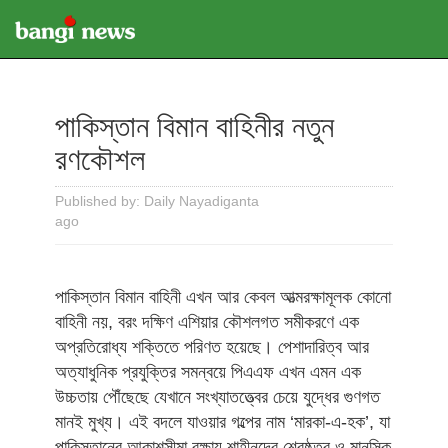
পাকিস্তান বিমান বাহিনীর নতুন
রণকৌশল
Published by: Daily Nayadiganta
ago
পাকিস্তান বিমান বাহিনী এখন আর কেবল আত্মরক্ষামূলক কোনো
বাহিনী নয়, বরং দক্ষিণ এশিয়ার কৌশলগত সমীকরণে এক
অপ্রতিরোধ্য শক্তিতে পরিণত হয়েছে। পেশাদারিত্ব আর
অত্যাধুনিক প্রযুক্তির সমন্বয়ে পিএএফ এখন এমন এক
উচ্চতায় পৌঁছেছে যেখানে সংখ্যাতত্ত্বের চেয়ে যুদ্ধের গুণগত
মানই মুখ্য। এই বদলে যাওয়ার গল্পের নাম ‘মারকা-এ-হক’, যা
পাকিস্তানের আকাশসীমা রক্ষায় শাহীনদের শ্রেষ্ঠত্ব ও মানসিক