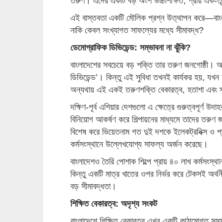
তরুণ। এদের একটি বড় অংশ উচ্চশিক্ষিত; প্রায় এক-তৃতী
এই বাস্তবতা একটি মৌলিক প্রশ্ন উত্থাপন করে—বাংলাদেশ
নাকি কেবল সংখ্যাগত সাফল্যের মধ্যে সীমাবদ্ধ?
ডেমোগ্রাফিক ডিভিডেন্ড: সম্ভাবনা না ঝুঁকি?
বাংলাদেশের সবচেয়ে বড় শক্তি তার তরুণ জনগোষ্ঠী। অর
ডিভিডেন্ড’। কিন্তু এই সুবিধা তখনই কার্যকর হয়, যখন অর
অন্যথায় এই একই তরুণশক্তি বেকারত্ব, হতাশা এবং 
দক্ষিণ-পূর্ব এশিয়ার দেশগুলো এ ক্ষেত্রে গুরুত্বপূর্ণ উ
বিনিয়োগ আকর্ষণ করে শিল্পায়নের মাধ্যমে তাদের তরুণ
বিশেষ করে ভিয়েতনাম গত দুই দশকে ইলেকট্রনিক্স ও প্
কর্মসংস্থানে উল্লেখযোগ্য সাফল্য অর্জন করেছে।
বাংলাদেশও তৈরি পোশাক শিল্পে প্রায় ৪০ লাখ কর্মসংস্
কিন্তু একটি মাত্র খাতের ওপর নির্ভর করে টেকসই অ
বড় সীমাবদ্ধতা।
শিক্ষিত বেকারত্ব: অদৃশ্য সংকট
বাংলাদেশে শিক্ষিত বেকারত্ব এখন একটি কাঠামোগত সমস