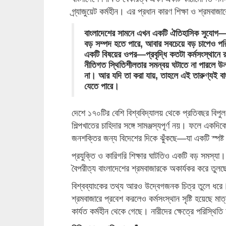
গ্র্যাজুয়েট কর্মহীন। এর প্রধান কারণ শিক্ষা ও শ্রমবাজ
বাংলাদেশের সামনে এখন একটি ঐতিহাসিক সুযোগ—অ
বড় সম্পদ হতে পারে, আবার সবচেয়ে বড় চাপেও পরিণ
একটি বিষয়ের ওপর—প্রবৃদ্ধি কতটা কর্মসংস্থানে র
নীতিগত স্থিতিশীলতার সমন্বয় ঘটাতে না পারলে উন্
না। আর যদি তা করা যায়, তাহলে এই তারুণ্যই বাং
যেতে পারে।
দেশে ১৭০টির বেশি বিশ্ববিদ্যালয় থেকে প্রতিবছর বিপুল 
শিল্পখাতের চাহিদার সঙ্গে সামঞ্জস্যপূর্ণ নয়। ফলে একদিকে
জনশক্তির জন্য বিদেশের দিকে ঝুঁকছে—যা একটি স্পষ্ট 
প্রযুক্তি ও কারিগরি শিক্ষার ঘাটতিও একটি বড় সমস্যা
বৈপরীত্য বাংলাদেশের শ্রমবাজারকে অকার্যকর করে তুল
বিশ্বব্যাংকের তথ্য আরও উদ্বেগজনক চিত্র তুলে ধর
শ্রমবাজারে প্রবেশ করলেও কর্মসংস্থান সৃষ্টি হয়েছে মা
কার্যত কর্মহীন থেকে গেছে। নারীদের ক্ষেত্রে পরিস্থ