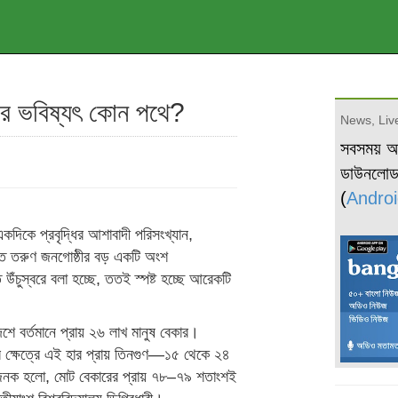
যের ভবিষ্যৎ কোন পথে?
News, Live
সবসময় 
ডাউনলো
(
Androi
দিকে প্রবৃদ্ধির আশাবাদী পরিসংখ্যান,
তৃত তরুণ জনগোষ্ঠীর বড় একটি অংশ
 উঁচুস্বরে বলা হচ্ছে, ততই স্পষ্ট হচ্ছে আরেকটি
েশে বর্তমানে প্রায় ২৬ লাখ মানুষ বেকার।
 ক্ষেত্রে এই হার প্রায় তিনগুণ—১৫ থেকে ২৪
জনক হলো, মোট বেকারের প্রায় ৭৮–৭৯ শতাংশই