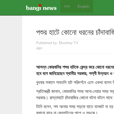
বাংলা
English
পশুর হাটে কোনো ধরনের চাঁদাবাজি 
Published by: Ekushey TV
ago
আসন্ন কোরবানির পশুর হাটকে কেন্দ্র করে কোনো ধরনের 
হবে বলে জানিয়েছেন স্থানীয় সরকার, পল্লী উন্নয়ন ও স
বুধবার সকালে গাবতলি হাট পরিদর্শনে এসে একথা বলেন 
প্রতিমন্ত্রী জানান, কোরবানির পশুর আনা-নেয়ার সময় স
সরকার। রাস্তাঘাটে চাঁদাবাজির কোনো ঘটনা ঘটলে সাথে
তিনি বলেন, পশু আনার সময় সড়কে যাতে যানজট না হয় 
বসানো যাবে না রেললাইনের পাশে ও সড়কে।