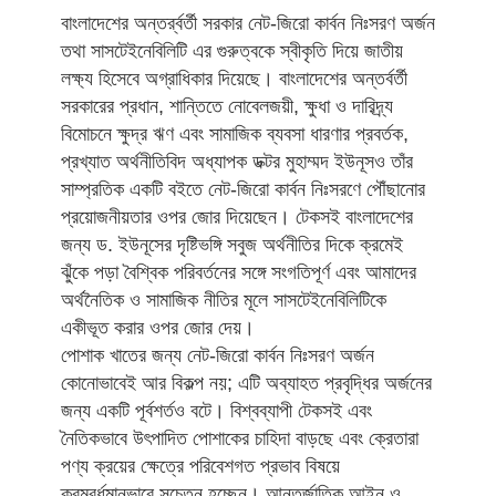
বাংলাদেশের অন্তর্র্বর্তী সরকার নেট-জিরো কার্বন নিঃসরণ অর্জন
তথা সাসটেইনেবিলিটি এর গুরুত্বকে স্বীকৃতি দিয়ে জাতীয়
লক্ষ্য হিসেবে অগ্রাধিকার দিয়েছে। বাংলাদেশের অন্তর্বর্তী
সরকারের প্রধান, শান্তিতে নোবেলজয়ী, ক্ষুধা ও দারিদ্র্য
বিমোচনে ক্ষুদ্র ঋণ এবং সামাজিক ব্যবসা ধারণার প্রবর্তক,
প্রখ্যাত অর্থনীতিবিদ অধ্যাপক ডক্টর মুহাম্মদ ইউনূসও তাঁর
সাম্প্রতিক একটি বইতে নেট-জিরো কার্বন নিঃসরণে পৌঁছানোর
প্রয়োজনীয়তার ওপর জোর দিয়েছেন। টেকসই বাংলাদেশের
জন্য ড. ইউনূসের দৃষ্টিভঙ্গি সবুজ অর্থনীতির দিকে ক্রমেই
ঝুঁকে পড়া বৈশ্বিক পরিবর্তনের সঙ্গে সংগতিপূর্ণ এবং আমাদের
অর্থনৈতিক ও সামাজিক নীতির মূলে সাসটেইনেবিলিটিকে
একীভূত করার ওপর জোর দেয়।
পোশাক খাতের জন্য নেট-জিরো কার্বন নিঃসরণ অর্জন
কোনোভাবেই আর বিকল্প নয়; এটি অব্যাহত প্রবৃদ্ধির অর্জনের
জন্য একটি পূর্বশর্তও বটে। বিশ্বব্যাপী টেকসই এবং
নৈতিকভাবে উৎপাদিত পোশাকের চাহিদা বাড়ছে এবং ক্রেতারা
পণ্য ক্রয়ের ক্ষেত্রে পরিবেশগত প্রভাব বিষয়ে
ক্রমবর্ধমানভাবে সচেতন হচ্ছেন। আন্তর্জাতিক আইন ও