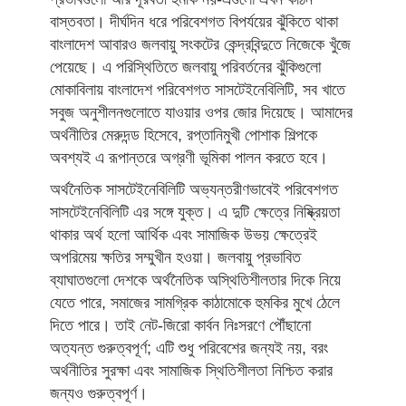
বাস্তবতা। দীর্ঘদিন ধরে পরিবেশগত বিপর্যয়ের ঝুঁকিতে থাকা
বাংলাদেশ আবারও জলবায়ু সংকটের কেন্দ্রবিন্দুতে নিজেকে খুঁজে
পেয়েছে। এ পরিস্থিতিতে জলবায়ু পরিবর্তনের ঝুঁকিগুলো
মোকাবিলায় বাংলাদেশ পরিবেশগত সাসটেইনেবিলিটি, সব খাতে
সবুজ অনুশীলনগুলোতে যাওয়ার ওপর জোর দিয়েছে। আমাদের
অর্থনীতির মেরুদন্ড হিসেবে, রপ্তানিমুখী পোশাক শিল্পকে
অবশ্যই এ রূপান্তরে অগ্রণী ভূমিকা পালন করতে হবে।
অর্থনৈতিক সাসটেইনেবিলিটি অভ্যন্তরীণভাবেই পরিবেশগত
সাসটেইনেবিলিটি এর সঙ্গে যুক্ত। এ দুটি ক্ষেত্রে নিষ্ক্রিয়তা
থাকার অর্থ হলো আর্থিক এবং সামাজিক উভয় ক্ষেত্রেই
অপরিমেয় ক্ষতির সম্মুখীন হওয়া। জলবায়ু প্রভাবিত
ব্যাঘাতগুলো দেশকে অর্থনৈতিক অস্থিতিশীলতার দিকে নিয়ে
যেতে পারে, সমাজের সামগ্রিক কাঠামোকে হুমকির মুখে ঠেলে
দিতে পারে। তাই নেট-জিরো কার্বন নিঃসরণে পৌঁছানো
অত্যন্ত গুরুত্বপূর্ণ; এটি শুধু পরিবেশের জন্যই নয়, বরং
অর্থনীতির সুরক্ষা এবং সামাজিক স্থিতিশীলতা নিশ্চিত করার
জন্যও গুরুত্বপূর্ণ।