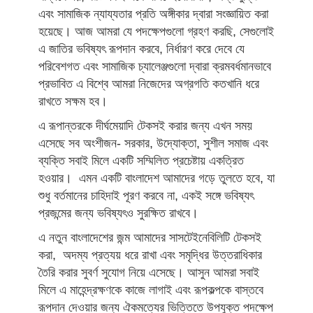
এবং সামাজিক ন্যায্যতার প্রতি অঙ্গীকার দ্বারা সংজ্ঞায়িত করা
হয়েছে। আজ আমরা যে পদক্ষেপগুলো গ্রহণ করছি, সেগুলোই
এ জাতির ভবিষ্যৎ রূপদান করবে, নির্ধারণ করে দেবে যে
পরিবেশগত এবং সামাজিক চ্যালেঞ্জগুলো দ্বারা ক্রমবর্ধমানভাবে
প্রভাবিত এ বিশ্বে আমরা নিজেদের অগ্রগতি কতখানি ধরে
রাখতে সক্ষম হব।
এ রূপান্তরকে দীর্ঘমেয়াদি টেকসই করার জন্য এখন সময়
এসেছে সব অংশীজন- সরকার, উদ্যোক্তা, সুশীল সমাজ এবং
ব্যক্তি সবাই মিলে একটি সম্মিলিত প্রচেষ্টায় একত্রিত
হওয়ার। এমন একটি বাংলাদেশ আমাদের গড়ে তুলতে হবে, যা
শুধু বর্তমানের চাহিদাই পূরণ করবে না, একই সঙ্গে ভবিষ্যৎ
প্রজন্মের জন্য ভবিষ্যৎও সুরক্ষিত রাখবে।
এ নতুন বাংলাদেশের জন্ম আমাদের সাসটেইনেবিলিটি টেকসই
করা, অদম্য প্রত্যয় ধরে রাখা এবং সমৃদ্ধির উত্তরাধিকার
তৈরি করার সুবর্ণ সুযোগ নিয়ে এসেছে। আসুন আমরা সবাই
মিলে এ মাহেন্দ্রক্ষণকে কাজে লাগাই এবং রূপকল্পকে বাস্তবে
রূপদান দেওয়ার জন্য ঐকমত্যের ভিত্তিতে উপযুক্ত পদক্ষেপ