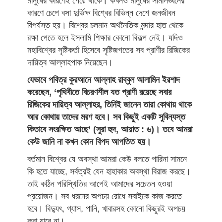
মানুষের কারণেই পেয়ে থাকে। কখনও মানুষের সীমালঙ্ঘনের
কারণে চেপে বসা দুর্ভিক্ষ বিশ্বের বিভিন্ন দেশে জনজীবন
বিপর্যস্ত হয়। বিশ্বের চলমান অর্থনৈতিক মন্দার হাত থেকে
রক্ষা পেতে হলে ইসলামি শিক্ষার কোনো বিকল্প নেই। যদিও
মহাবিশ্বের সৃষ্টিকর্তা হিসেবে সৃষ্টিজগতের সব প্রাণীর রিজিকের
দায়িত্ব আল্লাহপাক নিয়েছেন।
যেভাবে পবিত্র কুরআনে আল্লাহ রাব্বুল আলামিন ইরশাদ
করেছেন, ‘পৃথিবীতে বিচরণশীল যত প্রাণী রয়েছে সবার
রিজিকের দায়িত্ব আল্লাহর, তিনিই জানেন তারা কোথায় থাকে
আর কোথায় তাদের মরণ হবে। সব কিছুই একটি সুবিন্যস্ত
কিতাবে সংরক্ষিত আছে’ (সুরা হুদ, আয়াত : ৬)। তবে আমরা
কেউ জানি না কখন কোন বিপদ আপতিত হয়।
বর্তমান বিশ্বের যে অবস্থা আমরা কেউ বলতে পারিনা সামনে
কি হতে যাচ্ছে, সর্বত্রই যেন হাহাকার অবস্থা বিরাজ করছে।
তাই কঠিন পরিস্থিতির আগেই আমাদের সচেতন হওয়া
প্রয়োজন। সব ধরনের অপচয় রোধে সবাইকে কাজ করতে
হবে। বিদ্যুৎ, গ্যাস, পানি, খাবারসহ কোনো কিছুরই অপচয়
করা যাবে না।