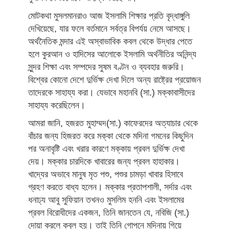
মোটকথা মুসলমানরাও আজ ইসলামি শিক্ষার প্রতি বৃদ্ধাঙ্গুলি
দেখিয়েছে, যার ফলে বর্তমানে সর্বত্র বিপর্যয় নেমে আসছে।
অর্থনৈতিক মন্দার এই অস্বাভাবিক কবল থেকে উদ্ধার পেতে
হলে কুরআন ও হাদিসের আলোকে ইসলামি অর্থনীতির অনিন্দ্য
সুন্দর শিক্ষা এবং সম্পদের সুষম বণ্টন ও ব্যবহার জরুরি।
বিশ্বের কোনো দেশে দুর্ভিক্ষ দেখা দিলে অন্য রাষ্ট্রের প্রয়োজন
তাদেরকে সাহায্য করা। যেভাবে মহানবি (সা.) মক্কাবাসীদের
সাহায্য করেছিলেন।
আমরা জানি, হজরত মুহাম্মদ(সা.) কাফেরদের অত্যাচার থেকে
বাঁচার জন্য হিজরত করে মক্কা থেকে মদিনা গমনের কিছুদিন
পর অনাবৃষ্টি এবং খরার কারণে মক্কায় প্রবল দুর্ভিক্ষ দেখা
দেয়। মক্কার চারদিকে খাবারের জন্য প্রবল হাহাকার।
খাদ্যের অভাবে মানুষ মৃত পশু, পশুর চামড়া খাবার হিসাবে
গ্রহণ করতে বাধ্য হলেন। মক্কার প্রতাপশালী, সর্দার এবং
ধনাঢ্য আবু সুফিয়ান তখনও মুসলিম হননি এবং ইসলামের
প্রবল বিরোধীদের একজন, তিনি জানতেন যে, নবিজি (সা.)
দোয়া করলে কবুল হয়। তাই তিনি গোপনে মদিনায় গিয়ে