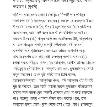
ভাইয়ের অনুমতি ছাড়া একসঙ্গে দুটো করে খেজুর খেতে নিষেধ
করেছেন। (বুখারি)।
দুর্ভিক্ষ মোকাবেলায় মহানবি (সা.)এর শিক্ষাই তার পবিত্র
সাহাবিগণ (রা.) অবলম্বন করতেন। হজরত আবদুল্লাহ ইবনে
উমর (রা.) থেকে বর্ণিত, উমর ইবনুল খাত্তাব (রা.) দুর্ভিক্ষের
বছর বলেন, আর সেই বছর ছিল ভীষণ দুর্বিপাক ও কষ্টের।
হজরত উমর (রা.) পল্লি অঞ্চলের বেদুইনদের উট, খাদ্যশস্য
ও তেল প্রভৃতি সাহায্যসামগ্রী পৌঁছানোর চেষ্টা করেন।
এমনকি তিনি গ্রামাঞ্চলের একখণ্ড জমিও অনাবাদি পড়ে
থাকতে দেননি এবং তাঁর চেষ্টা ফলপ্রসূ হলো। ওমর (রা.)
দোয়া করতে দাঁড়িয়ে বলেন, ‘হে আল্লাহ, আপনি তাদের রিজিক
পর্বতচূড়ায় পৌঁছে দিন।’ আল্লাহ তার এবং মুসলমানদের দোয়া
কবুল করলেন। তখন বৃষ্টি বর্ষিত হলে তিনি বলেন,
আলহামদুলিল্লাহ। আল্লাহর শপথ, যদি আল্লাহ এই বিপর্যয়
দূর না করতেন, তবে আমি কোনো সচ্ছল মুসলমান পরিবারকেই
তাদের সঙ্গে সমসংখ্যক অভাবী লোককে যোগ না করে ছাড়তাম
না। যতটুকু খাদ্যে একজন জীবন ধারণ করতে পারে, তার
সাহায্যে দুজন লোক ধ্বংস থেকে রক্ষা পেতে পারে। (আদাবুল