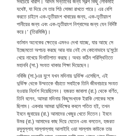
সবচেয়ে খারাপ। আদম সন্তানের জন্য স্বল্প কিছু লোকমাই
যথেষ্ট, যা দিয়ে সে তার পিঠ সোজা রাখতে পারে। এর বেশি
করতে চাইলে এক-তৃতীয়াংশ খাবারের জন্য, এক-তৃতীয়াংশ
পানীয়ের জন্য এবং এক-তৃতীয়াংশ নিশ্বাসের জন্য যেন নির্দিষ্ট
করে।’ (তিরমিজি)।
বর্তমান অনেকের ক্ষেত্রে এমনও দেখা যাচ্ছে, যার আছে সে
ইচ্ছেমতো অপচয় করছে আর যার নেই সে কোনোভাবে দু’মুঠো
খেয়ে নাখেয়ে দিনাতিপাত করছে। অথচ কঠিন পরিস্থিতিতে
মহানবি (সা.) সংযত থাকার শিক্ষা দিয়েছেন।
নবিজি (সা.)এর যুগে যখন মদিনায় দুর্ভিক্ষ এসেছিল, এই
দুর্ভিক্ষ থেকে উম্মতকে বাঁচাতে সবাইকে তিনি জীবনাচারে সংযত
হওয়ার নির্দেশ দিয়েছিলেন। হজরত জাবালা (রা.) থেকে বর্ণিত,
তিনি বলেন, আমরা মদিনায় কিছুসংখ্যক ইরাকি লোকের সঙ্গে
ছিলাম। একবার আমরা দুর্ভিক্ষের কবলে পতিত হই, তখন
ইবনে জুবায়ের (রা.) আমাদের খেজুর খেতে দিতেন। ইবনে
উমর (রা.) আমাদের কাছ দিয়ে যেতেন এবং বলতেন, হজরত
রসুলুল্লাহ সাল্লাল্লাহু আলাইহি ওয়া সাল্লাম কাউকে তার