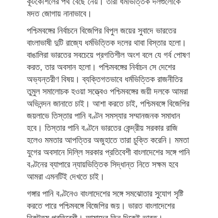
কূটকৌশলের পথ বেছে নেয়। তারা ধর্মভিত্তিক দলগুলোকে
মদত জোগায় নানাভাবে।
পশ্চিমবঙ্গের নির্বাচনে বিজেপির বিপুল জয়ের সুবাদে ভারতের
বাংলাভাষী দুটি রাজ্যে ধর্মভিত্তিক দলের থাবা বিস্তার হলো।
বাঙালিরা ভারতের সবচেয়ে প্রগতিশীল অংশ বলে যে গর্ব পোষণ
করত, তার অবসান হলো। পশ্চিমবঙ্গের নির্বাচন সে দেশের
অভ্যন্তরীণ বিষয়। ব্যক্তিগতভাবে ধর্মভিত্তিক রাজনীতির
তুমুল সমালোচক হওয়া সত্ত্বেও পশ্চিমবঙ্গের জয়ী দলকে আমরা
অভিনন্দন জানাতে চাই। আশা করতে চাই, পশ্চিমবঙ্গে বিজেপির
জয়লাভে তিস্তার পানি বণ্টন সমস্যার সম্মানজনক সমাধান
হবে। তিস্তার পানি বণ্টনে ভারতের কেন্দ্রীয় সরকার রাজি
হলেও মমতার আপত্তির অজুহাতে তারা চুক্তি করেনি। মমতা
যুগের অবসানে দিল্লি সরকার প্রতিবেশী বাংলাদেশের সঙ্গে পানি
বণ্টনের ব্যাপারে ন্যায়ভিত্তিক সিদ্ধান্ত নিতে সক্ষম হবে
আমরা এমনটিই দেখতে চাই।
গঙ্গার পানি বণ্টনেও বাংলাদেশের সঙ্গে সমঝোতার সুযোগ সৃষ্টি
করতে পারে পশ্চিমবঙ্গে বিজেপির জয়। ভারত বাংলাদেশের