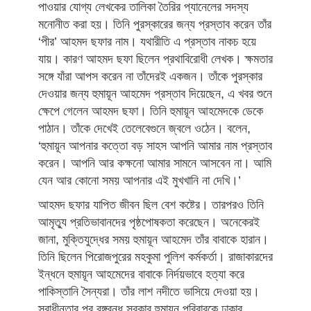
পাওয়ার যোগ্য লেখকের তালিকা তৈরির প্যানেলের সদস্য
মনোনীত করা হয়। তিনি পুরস্কারের জন্য প্রস্তাব করেন তাঁর
‘পীর’ আহমদ ছফার নাম। যথারীতি এ প্রস্তাব নাকচ হয়ে
যায়। কারণ আহমদ ছফা ছিলেন প্রথাবিরোধী লেখক। ক্ষমতার
সঙ্গে যাঁরা আপস করেন না তাঁদেরই একজন। তাঁকে পুরস্কার
দেওয়ার জন্য হুমায়ূন আহমেদ প্রস্তাব দিয়েছেন, এ খবর শুনে
ক্ষেপে গেলেন আহমদ ছফা। তিনি হুমায়ূন আহমেদকে ডেকে
পাঠান। তাঁকে দেখেই তেলেবেগুনে জ্বলে ওঠেন। বলেন,
‘হুমায়ূন আপনার কত্তো বড় সাহস আপনি আমার নাম প্রস্তাব
করেন। আপনি আর কক্ষনো আমার সামনে আসবেন না। আমি
যেন আর কোনো সময় আপনার এই মুখখানি না দেখি।’
আহমদ ছফার যাপিত জীবন ছিল বেশ কষ্টের। তারপরও তিনি
আমৃত্যু প্রতিভাবানদের পৃষ্ঠপোষকতা করেছেন। অনেকেরই
জানা, মুক্তিযুদ্ধের সময় হুমায়ূন আহমেদ তাঁর বাবাকে হারান।
তিনি ছিলেন পিরোজপুরের মহকুমা পুলিশ কর্মকর্তা। রাজাকারদের
ইন্ধনে হুমায়ূন আহমেদের বাবাকে নির্দয়ভাবে হত্যা করে
পাকিস্তানি সৈন্যরা। তাঁর লাশ নদীতে ভাসিয়ে দেওয়া হয়।
স্বাধীনতার পর বঙ্গবন্ধু সরকার হুমায়ূন পরিবারকে ঢাকার