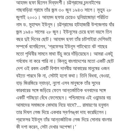
আহমদ ছফা ছিলেন দিব্যদর্শী। চট্টগ্রামের চন্দনাইশের
গাছবাড়িয়া গ্রামে তাঁর জন্ম ৩০ জুন ১৯৪৩ সালে। মৃত্যু ২৮
জুলাই ২০০১। আহমদ ছফার চেয়েও দুনিয়াজোড়া পরিচিত
নাম ড. মুহাম্মদ ইউনূস। চট্টগ্রামের হাটহাজারী উপজেলায় যাঁর
জন্ম ১৯৪০ সালের ২৮ জুন। ইউনূসের চেয়ে ছফা বয়সে তিন
বছর দুই দিনের ছোট। আহমদ ছফা তাঁর চাটগাইয়া দেশিভাই
সম্পর্কে বলেছিলেন, ‘প্রফেসর ইউনূস পাটখেতে বট গাছের
মতো পৃথিবীর সামনে মাথা উঁচু করে দাঁড়িয়েছেন। আমরা একটু
গর্ববোধ না করে পারি না। কিন্তু বাংলাদেশের মতো একটি ছোট
দেশ ওই রকম একটি বিশাল দানবীয় আকারের মানুষের ওজন
বইতে পারবে কি না, সেটাই হলো কথা। তিনি বিধবা, বেওয়া,
হাড় জিরজিরে ন্যাংড়া, নুলো এসব মানুষকে তাঁর সুদের
কারবারের সঙ্গে জড়িয়ে ফেলে আন্তর্জাতিক ধনবাদের সঙ্গে
একটি গাটছড়া বেঁধে ফেলেছেন। পশ্চিমাদের এই ওয়ান্ডার বয়
আমাদের সমাজকে কোথায় নিয়ে যাবে?... রামায়ণের হনুমান
তার দিঘল লেজ দিয়ে একবার স্বর্ণলঙ্কা দাহ করেছিলেন।
প্রফেসর ইউনূস তাঁর আন্তর্জাতিক লেজ দিয়ে সোনার বাংলার
কী দশা করেন, সেটা দেখার অপেক্ষা।’