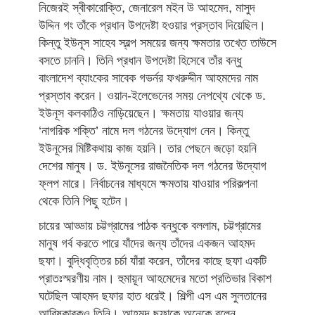
নিজেরই স্বীকারোক্তি, জেনারেল মইন উ আহমেদ, মাসুদ
উদ্দিন গং তাঁকে প্রধান উপদেষ্টা হওয়ার প্রস্তাব দিয়েছিল।
কিন্তু ইউনূস সাহেব স্বল্প সময়ের জন্য ক্ষমতার তখ্তে তাউসে
বসতে চাননি। তিনি প্রধান উপদেষ্টা হিসেবে তাঁর বন্ধু
বাংলাদেশ ব্যাংকের সাবেক গভর্নর ফখরুদ্দীন আহমদের নাম
প্রস্তাব করেন। ওয়ান-ইলেভেনের সময় নেপথ্যে থেকে ড.
ইউনূস কলকাঠিও নাড়িয়েছেন। ক্ষমতায় যাওয়ার জন্য
‘নাগরিক শক্তি’ নামে দল গঠনের উদ্যোগ নেন। কিন্তু
ইউনূসের মিষ্টিকথায় কাজ হয়নি। তার পেছনে জড়ো হয়নি
দেশের মানুষ। ড. ইউনূসের রাজনৈতিক দল গঠনের উদ্যোগ
ফ্লপ মারে। নির্বাচনের মাধ্যমে ক্ষমতায় যাওয়ার পরিকল্পনা
থেকে তিনি পিছু হটেন।
চায়ের আড্ডায় চট্টগ্রামের পাঠক বন্ধুকে বললাম, চট্টগ্রামের
মানুষ গর্ব করতে পারে যাঁদের জন্য তাঁদের একজন আহমদ
ছফা। বুদ্ধিবৃত্তির চর্চা যাঁরা করেন, তাঁদের কাছে ছফা একটি
প্রাতঃস্মরণীয় নাম। হুমায়ূন আহমেদের মতো প্রতিভার বিকাশ
ঘটেছিল আহমদ ছফার হাত ধরেই। শিল্পী এস এম সুলতানের
আবিষ্কারকও তিনি। আহমদ ছফাকে অনেকে বলেন