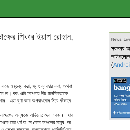
টাক্ষের শিকার ইয়াশ রোহান,
News, Live
সবসময় 
ডাউনলো
(
Androi
বাজে মন্তব্য করা, স্ল্যাং ব্যবহার করা, অথবা
োলে না। বরং এটা আপনার নীচ মানসিকতাকে
খায়। এত ঘৃণা আর অপরাধবোধ নিয়ে কীভাবে
াংলাদেশের অন্যতম অভিনেতাদের একজন। যার
কে তার ধর্ম বা সে কোন অঞ্চলের মানুষ, তা
ে এ দেশের মানুষকে, বাংলাদেশকে প্রতিনিধিত্ব