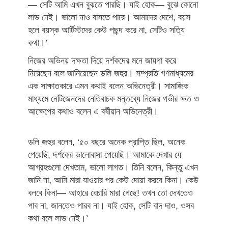
— সেটি আমি এখন বুঝতে পারছি। যাই হোক— বুঝে কোনো
লাভ নেই। ভালো নাও বাসতে পারে। আমাদের দেশে, বয়স
হলে বয়স্ক আর্টিস্টদের কেউ পছন্দ করে না, সেটিও সত্যি
কথা।’
নিজের অভিনয় দক্ষতা দিয়ে দর্শকদের মনে জায়গা করে
নিয়েছেন বলে জানিয়েছেন ডলি জহুর। সম্প্রতি গণমাধ্যমের
এক সাক্ষাতকারে এমন কথাই বলেন অভিনেত্রী। সামাজিক
মাধ্যমে নেটিজেনদের নেতিবাচক মন্তব্যে নিজের গভীর ক্ষত ও
আক্ষেপের কথাও বলেন এ বর্ষীয়ান অভিনেত্রী।
ডলি জহুর বলেন, ‘৫০ বছরে অনেক প্রাপ্তি ছিল, অনেক
পেয়েছি, দর্শকের ভালোবাসা পেয়েছি। আমাকে দেখার যে
আগ্রহগুলো দেখতাম, ভালো লাগত। তিনি বলেন, কিন্তু এখন
জানি না, আমি মারা যাওয়ার পর কেউ দোয়া করবে কিনা। কেউ
বলবে কিনা— আহারে বেচারি মারা গেছে! তখন তো দেখতেও
পাব না, জানতেও পারব না। যাই হোক, সেটি বাদ দাও, ওসব
কথা বলে লাভ নেই।’